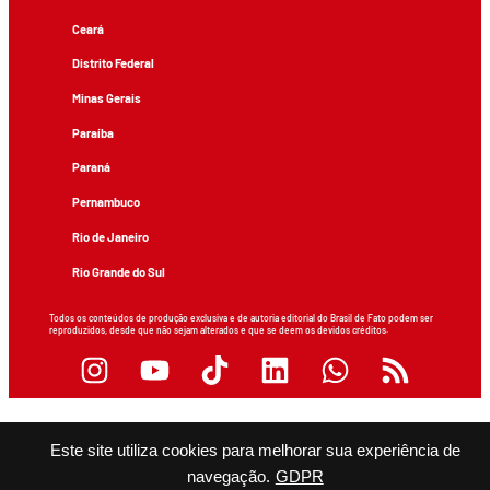
Ceará
Distrito Federal
Minas Gerais
Paraíba
Paraná
Pernambuco
Rio de Janeiro
Rio Grande do Sul
Todos os conteúdos de produção exclusiva e de autoria editorial do Brasil de Fato podem ser
reproduzidos, desde que não sejam alterados e que se deem os devidos créditos.
Este site utiliza cookies para melhorar sua experiência de
navegação.
GDPR