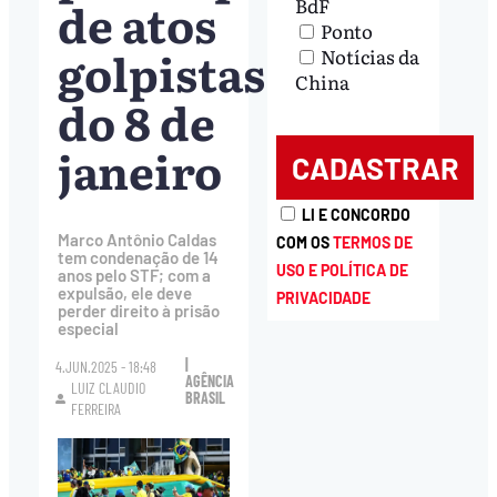
de atos
BdF
Ponto
golpistas
Notícias da
China
do 8 de
janeiro
LI E CONCORDO
Marco Antônio Caldas
COM OS
TERMOS DE
tem condenação de 14
USO E POLÍTICA DE
anos pelo STF; com a
expulsão, ele deve
PRIVACIDADE
perder direito à prisão
especial
|
4.JUN.2025 - 18:48
AGÊNCIA
LUIZ CLAUDIO
BRASIL
FERREIRA