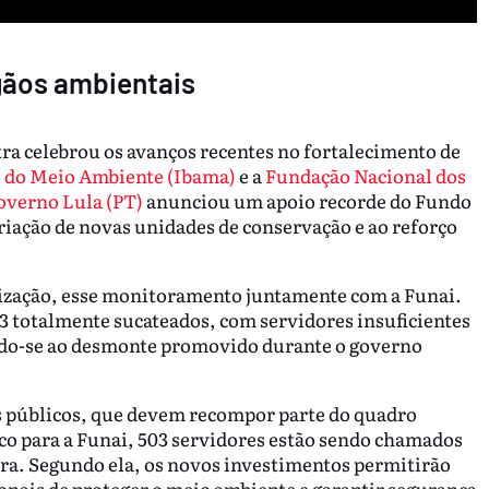
gãos ambientais
tra celebrou os avanços recentes no fortalecimento de
o do Meio Ambiente (Ibama)
e a
Fundação Nacional dos
overno Lula (PT)
anunciou um apoio recorde do Fundo
iação de novas unidades de conservação e ao reforço
calização, esse monitoramento juntamente com a Funai.
 totalmente sucateados, com servidores insuficientes
ndo-se ao desmonte promovido durante o governo
s públicos, que devem recompor parte do quadro
co para a Funai, 503 servidores estão sendo chamados
ra. Segundo ela, os novos investimentos permitirão
nais de proteger o meio ambiente e garantir segurança