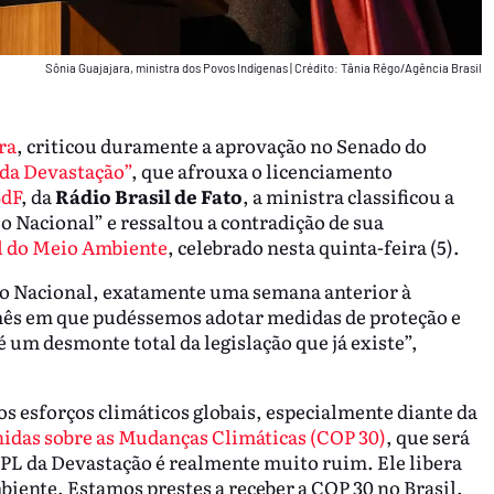
Sônia Guajajara, ministra dos Povos Indígenas
|
Crédito: Tânia Rêgo/Agência Brasil
ra
, criticou duramente a aprovação no Senado do
da Devastação”
, que afrouxa o licenciamento
dF
, da
Rádio Brasil de Fato
, a ministra classificou a
 Nacional” e ressaltou a contradição de sua
l do Meio Ambiente
, celebrado nesta quinta-feira (5).
o Nacional, exatamente uma semana anterior à
ês em que pudéssemos adotar medidas de proteção e
um desmonte total da legislação que já existe”,
os esforços climáticos globais, especialmente diante da
idas sobre as Mudanças Climáticas (COP 30)
, que será
PL da Devastação é realmente muito ruim. Ele libera
biente. Estamos prestes a receber a COP 30 no Brasil.