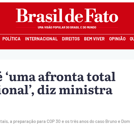
POLÍTICA
INTERNACIONAL
DIREITOS
BEM VIVER
OPINIÃO
Q
 ‘uma afronta total
onal’, diz ministra
tais, a preparação para COP 30 e os três anos do caso Bruno e Dom