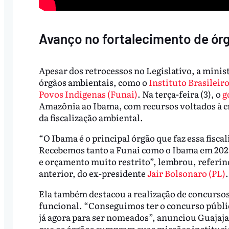
Avanço no fortalecimento de ór
Apesar dos retrocessos no Legislativo, a minis
órgãos ambientais, como o
Instituto Brasileir
Povos Indígenas (Funai)
. Na terça-feira (3), o
g
Amazônia ao Ibama, com recursos voltados à cr
da fiscalização ambiental.
“O Ibama é o principal órgão que faz essa fis
Recebemos tanto a Funai como o Ibama em 2023
e orçamento muito restrito”, lembrou, referi
anterior, do ex-presidente
Jair Bolsonaro (PL)
.
Ela também destacou a realização de concurso
funcional. “Conseguimos ter o concurso públi
já agora para ser nomeados”, anunciou Guajaja
que os órgãos cumpram suas missões institucio