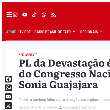
APOIE
TV BDF
RÁDIO BRASIL DE FATO
REGIONAIS
I
MEIO AMBIENTE
PL da Devastação é
do Congresso Naci
Sonia Guajajara
Facebook
WhatsApp
Ministra também falou sobre situação dos órgãos ambien
Email
4.JUN.2025 - 13:32
SÃO PAULO (SP)
ADELE ROBICHEZ
E
KAIQUE SANTOS