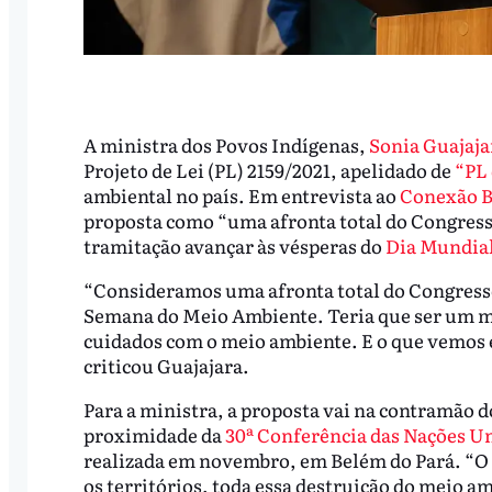
A ministra dos Povos Indígenas,
Sonia Guajaja
Projeto de Lei (PL) 2159/2021, apelidado de
“PL 
ambiental no país. Em entrevista ao
Conexão B
proposta como “uma afronta total do Congresso
tramitação avançar às vésperas do
Dia Mundia
“Consideramos uma afronta total do Congress
Semana do Meio Ambiente. Teria que ser um m
cuidados com o meio ambiente. E o que vemos é 
criticou Guajajara.
Para a ministra, a proposta vai na contramão d
proximidade da
30ª Conferência das Nações Un
realizada em novembro, em Belém do Pará. “O 
os territórios, toda essa destruição do meio am