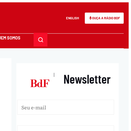
ENGLISH
OUÇA A RÁDIO BDF
UEM SOMOS
Newsletter
|