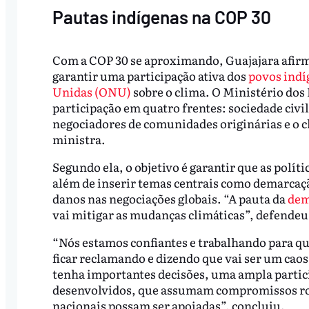
Pautas indígenas na COP 30
Com a COP 30 se aproximando, Guajajara afir
garantir uma participação ativa dos
povos indí
Unidas (ONU)
sobre o clima. O Ministério dos
participação em quatro frentes: sociedade civil
negociadores de comunidades originárias e o c
ministra.
Segundo ela, o objetivo é garantir que as polít
além de inserir temas centrais como demarcaçã
danos nas negociações globais. “A pauta da
dem
vai mitigar as mudanças climáticas”, defendeu
“Nós estamos confiantes e trabalhando para que
ficar reclamando e dizendo que vai ser um cao
tenha importantes decisões, uma ampla partic
desenvolvidos, que assumam compromissos robu
nacionais possam ser apoiadas”, concluiu.