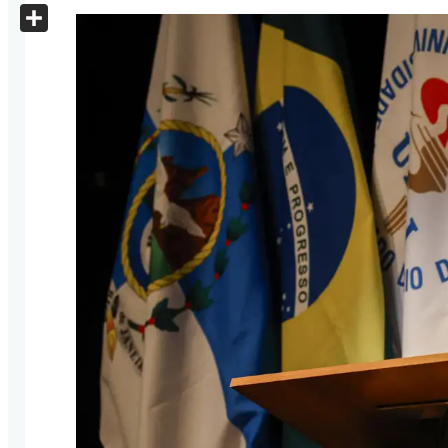
X
Share