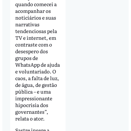
quando comecei a
acompanhar os
noticiários e suas
narrativas
tendenciosas pela
TV e internet, em
contraste com o
desespero dos
grupos de
WhatsApp de ajuda
e voluntariado. O
caos, a falta de luz,
de água, de gestão
pública – e uma
impressionante
hipocrisia dos
governantes”,
relata o ator.
Sastre insere a