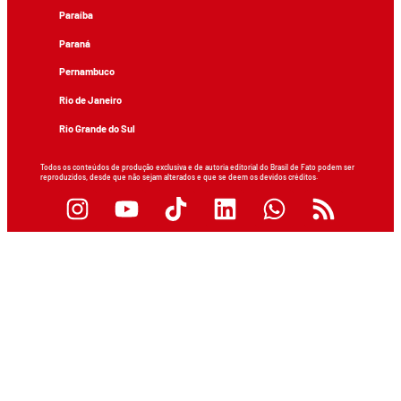
Paraíba
Paraná
Pernambuco
Rio de Janeiro
Rio Grande do Sul
Todos os conteúdos de produção exclusiva e de autoria editorial do Brasil de Fato podem ser
reproduzidos, desde que não sejam alterados e que se deem os devidos créditos.