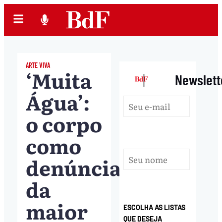
ARTE VIVA
‘Muita
|
Newslett
Água’:
o corpo
como
denúncia
da
maior
ESCOLHA AS LISTAS
QUE DESEJA