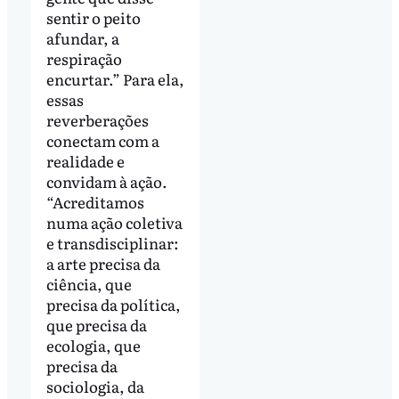
sentir o peito
afundar, a
respiração
encurtar.” Para ela,
essas
reverberações
conectam com a
realidade e
convidam à ação.
“Acreditamos
numa ação coletiva
e transdisciplinar:
a arte precisa da
ciência, que
precisa da política,
que precisa da
ecologia, que
precisa da
sociologia, da