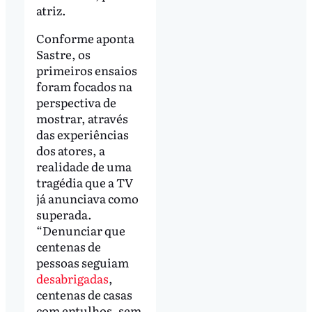
atriz.
Conforme aponta
Sastre, os
primeiros ensaios
foram focados na
perspectiva de
mostrar, através
das experiências
dos atores, a
realidade de uma
tragédia que a TV
já anunciava como
superada.
“Denunciar que
centenas de
pessoas seguiam
desabrigadas
,
centenas de casas
com entulhos, sem