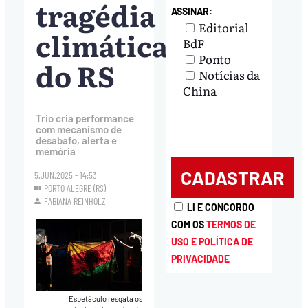
tragédia
ASSINAR:
Editorial
climática
BdF
Ponto
do RS
Notícias da
China
Trio cria performance
com mecanismo de
desabafo, alerta e
memória
5.JUN.2025 - 14:53
PORTO ALEGRE (RS)
FABIANA REINHOLZ
LI E CONCORDO
COM OS
TERMOS DE
USO E POLÍTICA DE
PRIVACIDADE
Espetáculo resgata os