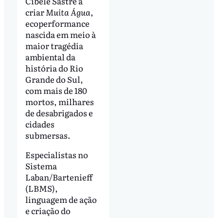
Cibele Sastre a
criar
Muita Água
,
ecoperformance
nascida em meio à
maior tragédia
ambiental da
história do Rio
Grande do Sul,
com mais de 180
mortos, milhares
de desabrigados e
cidades
submersas.
Especialistas no
Sistema
Laban/Bartenieff
(LBMS),
linguagem de ação
e criação do