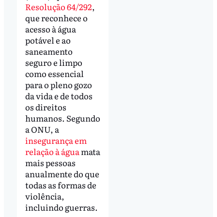
Resolução 64/292
,
que reconhece o
acesso à água
potável e ao
saneamento
seguro e limpo
como essencial
para o pleno gozo
da vida e de todos
os direitos
humanos. Segundo
a ONU, a
insegurança em
relação à água
mata
mais pessoas
anualmente do que
todas as formas de
violência,
incluindo guerras.