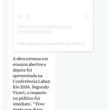
Uma publicação compartilhada por Muita Água (@muitaaguars)
A obra estreou em
ensaios abertos e
depois foi
apresentada na
Conferência Laban
Rio 2024. Segundo
Vicari, o impacto
no público foi
imediato. “Teve
gente que disse