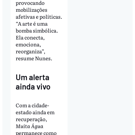
provocando
mobilizações
afetivas e políticas.
“A arte é uma
bomba simbólica.
Ela conecta,
emociona,
reorganiza”,
resume Nunes.
Um alerta
ainda vivo
Com a cidade-
estado ainda em
recuperação,
Muita Água
permanece como