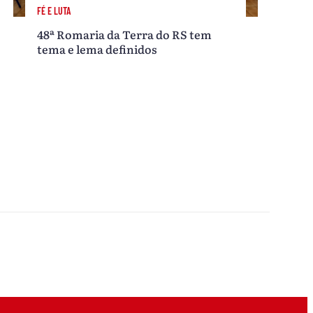
FÉ E LUTA
48ª Romaria da Terra do RS tem
tema e lema definidos