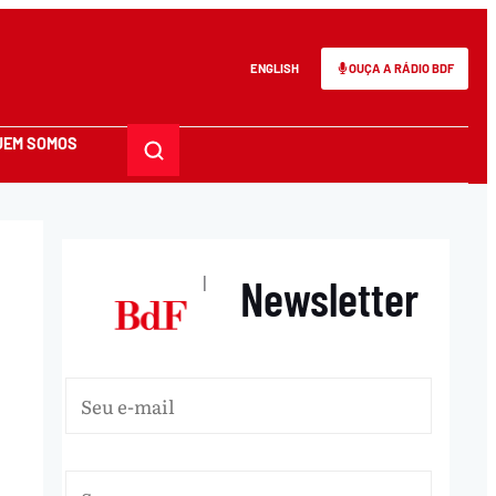
ENGLISH
OUÇA A RÁDIO BDF
UEM SOMOS
Newsletter
|