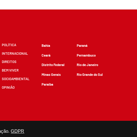
POLÍTICA
Bahia
Paraná
INTERNACIONAL
Ceará
Pernambuco
DIREITOS
Distrito Federal
Rio de Janeiro
BEM VIVER
Minas Gerais
Rio Grande do Sul
SOCIOAMBIENTAL
Paraíba
OPINIÃO
zidos, desde que não sejam alterados e que se deem os devidos créditos.
ação.
GDPR