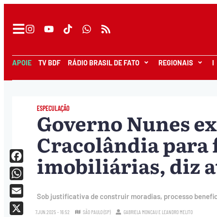
APOIE
TV BDF
RÁDIO BRASIL DE FATO
REGIONAIS
I
ESPECULAÇÃO
Governo Nunes ex
Cracolândia para 
imobiliárias, diz a
Facebook
WhatsApp
Sob justificativa de construir moradias, processo benefic
Email
7.JUN.2025 - 16:52
SÃO PAULO (SP)
GABRIELA MONCAU
E
LEANDRO MELITO