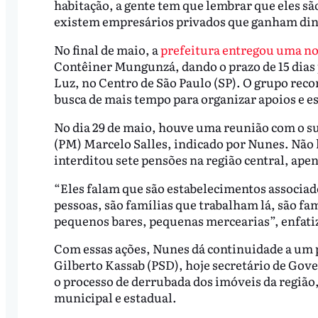
habitação, a gente tem que lembrar que eles sã
existem empresários privados que ganham dinh
No final de maio, a
prefeitura entregou uma not
Contêiner Mungunzá, dando o prazo de 15 dias p
Luz, no Centro de São Paulo (SP). O grupo reco
busca de mais tempo para organizar apoios e e
No dia 29 de maio, houve uma reunião com o sub
(PM) Marcelo Salles, indicado por Nunes. Não
interditou sete pensões na região central, ape
“Eles falam que são estabelecimentos associad
pessoas, são famílias que trabalham lá, são fa
pequenos bares, pequenas mercearias”, enfati
Com essas ações, Nunes dá continuidade a um p
Gilberto Kassab (PSD), hoje secretário de Gove
o processo de derrubada dos imóveis da região,
municipal e estadual.