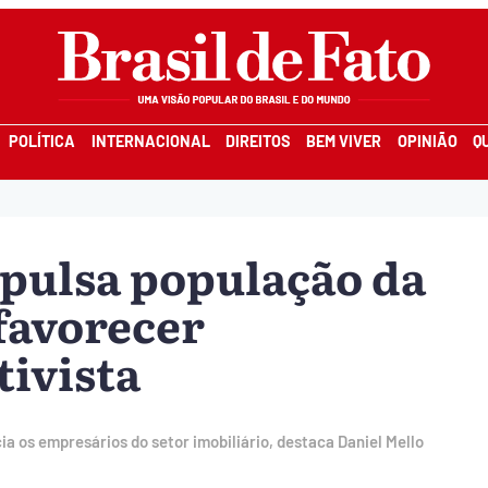
POLÍTICA
INTERNACIONAL
DIREITOS
BEM VIVER
OPINIÃO
Q
pulsa população da
favorecer
tivista
ia os empresários do setor imobiliário, destaca Daniel Mello