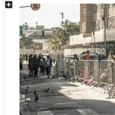
X
Share