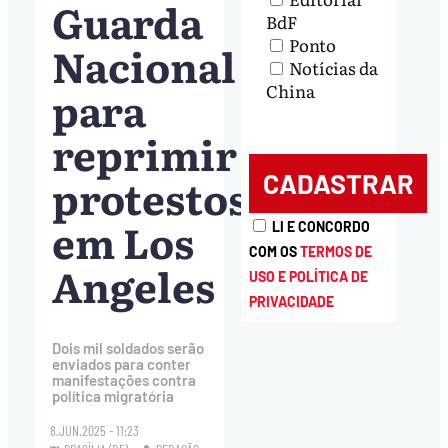
Guarda
BdF
Ponto
Nacional
Notícias da
China
para
reprimir
protestos
em Los
LI E CONCORDO
COM OS
TERMOS DE
Angeles
USO E POLÍTICA DE
PRIVACIDADE
Dois mil soldados serão
enviados para conter
manifestações contra
política migratória
8.JUN.2025 - 11:23