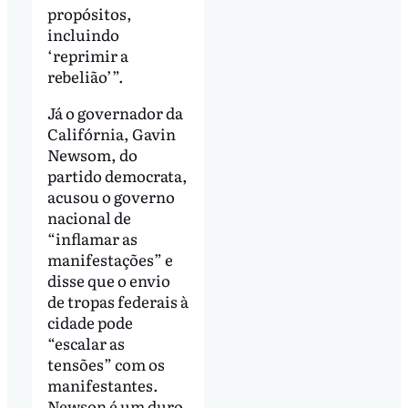
propósitos,
incluindo
‘reprimir a
rebelião’”.
Já o governador da
Califórnia, Gavin
Newsom, do
partido democrata,
acusou o governo
nacional de
“inflamar as
manifestações” e
disse que o envio
de tropas federais à
cidade pode
“escalar as
tensões” com os
manifestantes.
Newson é um duro