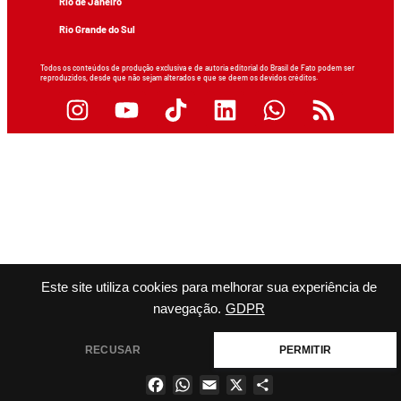
Rio de Janeiro
Rio Grande do Sul
Todos os conteúdos de produção exclusiva e de autoria editorial do Brasil de Fato podem ser
reproduzidos, desde que não sejam alterados e que se deem os devidos créditos.
Este site utiliza cookies para melhorar sua experiência de
navegação.
GDPR
RECUSAR
PERMITIR
Facebook
WhatsApp
Email
X
Share
×