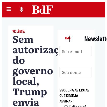
VIOLÊNCIA
Sem
|
Newslett
autorização
do
governo
local,
Trump
ESCOLHA AS LISTAS
QUE DESEJA
envia
ASSINAR:
Editorial