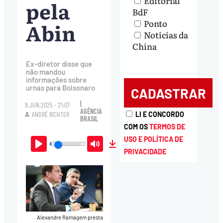
Editorial
pela
BdF
Ponto
Abin
Notícias da
China
Ex-diretor disse que
não mandou
informações sobre
urnas para Bolsonaro
|
9.JUN.2025 - 21:07
AGÊNCIA
ANDRÉ RICHTER
LI E CONCORDO
BRASIL
COM OS
TERMOS DE
USO E POLÍTICA DE
PRIVACIDADE
Play
Mute
Download
Alexandre Ramagem presta