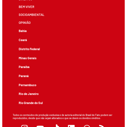
BEM VIVER
SOCIOAMBIENTAL
OPINIÃO
Bahia
Ceará
Distrito Federal
Minas Gerais
Paraíba
Paraná
Pernambuco
Rio de Janeiro
Rio Grande do Sul
Todos os conteúdos de produção exclusiva e de autoria editorial do Brasil de Fato podem ser
reproduzidos, desde que não sejam alterados e que se deem os devidos créditos.