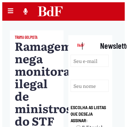
TRAMA GOLPISTA
Ramagem
|
Newslett
nega
monitoramento
ilegal
de
ministros
ESCOLHA AS LISTAS
QUE DESEJA
do STF
ASSINAR: