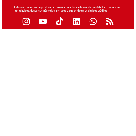
Todos os conteúdos de produção exclusiva e de autoria editorial do Brasil de Fato podem ser
reproduzidos, desde que não sejam alterados e que se deem os devidos créditos.