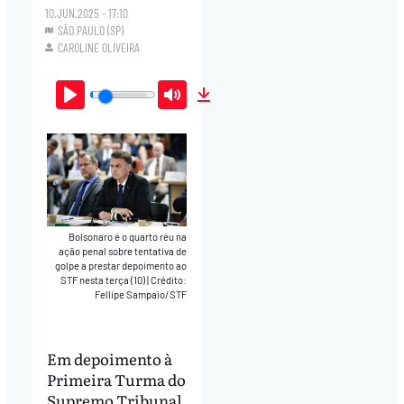
10.JUN.2025 - 17:10
SÃO PAULO (SP)
CAROLINE OLIVEIRA
Play
Mute
Download
Bolsonaro é o quarto réu na
ação penal sobre tentativa de
golpe a prestar depoimento ao
STF nesta terça (10)
|
Crédito:
Fellipe Sampaio/STF
Em depoimento à
Primeira Turma do
Supremo Tribunal