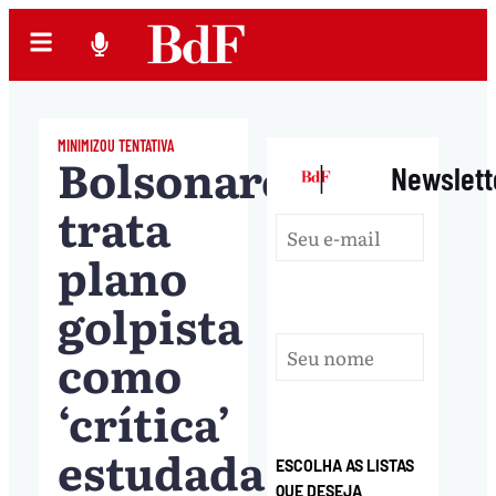
MINIMIZOU TENTATIVA
Bolsonaro
|
Newslett
trata
plano
golpista
como
‘crítica’
estudada
ESCOLHA AS LISTAS
QUE DESEJA