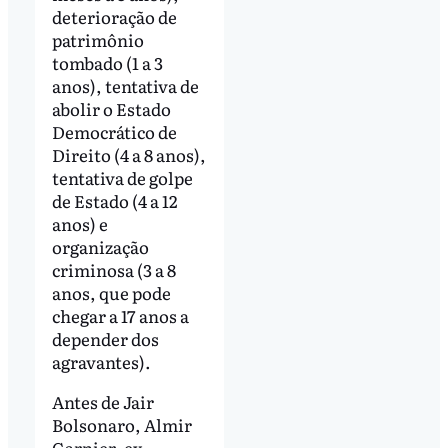
deterioração de
patrimônio
tombado (1 a 3
anos), tentativa de
abolir o Estado
Democrático de
Direito (4 a 8 anos),
tentativa de golpe
de Estado (4 a 12
anos) e
organização
criminosa (3 a 8
anos, que pode
chegar a 17 anos a
depender dos
agravantes).
Antes de Jair
Bolsonaro, Almir
Garnier, ex-