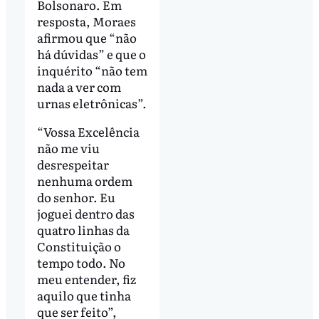
Bolsonaro. Em
resposta, Moraes
afirmou que “não
há dúvidas” e que o
inquérito “não tem
nada a ver com
urnas eletrônicas”.
“Vossa Excelência
não me viu
desrespeitar
nenhuma ordem
do senhor. Eu
joguei dentro das
quatro linhas da
Constituição o
tempo todo. No
meu entender, fiz
aquilo que tinha
que ser feito”,