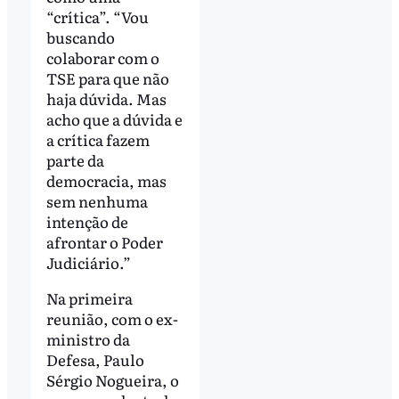
“crítica”. “Vou
buscando
colaborar com o
TSE para que não
haja dúvida. Mas
acho que a dúvida e
a crítica fazem
parte da
democracia, mas
sem nenhuma
intenção de
afrontar o Poder
Judiciário.”
Na primeira
reunião, com o ex-
ministro da
Defesa, Paulo
Sérgio Nogueira, o