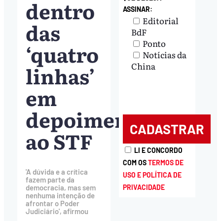
dentro
ASSINAR:
Editorial
das
BdF
Ponto
‘quatro
Notícias da
China
linhas’
em
depoimento
ao STF
LI E CONCORDO
COM OS
TERMOS DE
'A dúvida e a crítica
USO E POLÍTICA DE
fazem parte da
PRIVACIDADE
democracia, mas sem
nenhuma intenção de
afrontar o Poder
Judiciário', afirmou