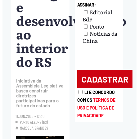
e
ASSINAR:
Editorial
desenvolvimento
BdF
Ponto
ao
Notícias da
China
interior
do RS
Iniciativa da
Assembleia Legislativa
busca construir
LI E CONCORDO
diretrizes
COM OS
TERMOS DE
participativas para o
futuro do estado
USO E POLÍTICA DE
PRIVACIDADE
11.JUN.2025 - 12:30
PORTO ALEGRE (RS)
MARCELA BRANDES