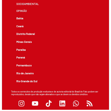
SOCIOAMBIENTAL
OPINIÃO
Bahia
Ceará
Distrito Federal
Minas Gerais
Paraíba
Paraná
Pernambuco
Rio de Janeiro
Rio Grande do Sul
Todos os conteúdos de produção exclusiva e de autoria editorial do Brasil de Fato podem ser
reproduzidos, desde que não sejam alterados e que se deem os devidos créditos.