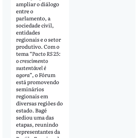
ampliar o diálogo
entre o
parlamento, a
sociedade civil,
entidades
regionais e o setor
produtivo. Com o
tema
“Pacto RS 25:
o crescimento
sustentável é
agora”
, o Fórum
está promovendo
seminários
regionais em
diversas regiões do
estado. Bagé
sediou uma das
etapas, reunindo
representantes da