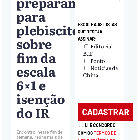
preparam
para
plebiscito
ESCOLHA AS LISTAS
QUE DESEJA
sobre
ASSINAR:
Editorial
fim da
BdF
Ponto
escala
Notícias da
China
6×1 e
isenção
do IR
LI E CONCORDO
Encontro, neste fim de
COM OS
TERMOS DE
semana, reúne mais de