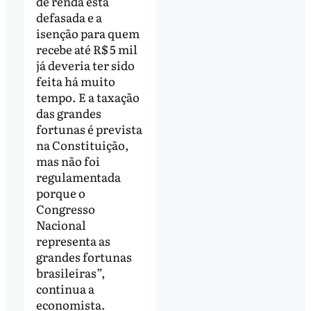
de renda está
defasada e a
isenção para quem
recebe até R$ 5 mil
já deveria ter sido
feita há muito
tempo. E a taxação
das grandes
fortunas é prevista
na Constituição,
mas não foi
regulamentada
porque o
Congresso
Nacional
representa as
grandes fortunas
brasileiras”,
continua a
economista.