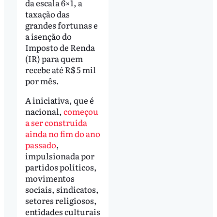
da escala 6×1, a
taxação das
grandes fortunas e
a isenção do
Imposto de Renda
(IR) para quem
recebe até R$ 5 mil
por mês.
A iniciativa, que é
nacional,
começou
a ser construída
ainda no fim do ano
passado
,
impulsionada por
partidos políticos,
movimentos
sociais, sindicatos,
setores religiosos,
entidades culturais