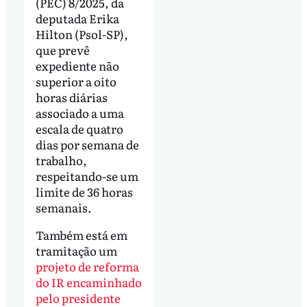
(PEC) 8/2025, da
deputada Erika
Hilton (Psol-SP),
que prevê
expediente não
superior a oito
horas diárias
associado a uma
escala de quatro
dias por semana de
trabalho,
respeitando-se um
limite de 36 horas
semanais.
Também está em
tramitação um
projeto de reforma
do IR encaminhado
pelo presidente