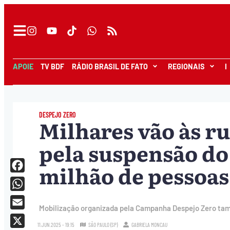
APOIE
TV BDF
RÁDIO BRASIL DE FATO
REGIONAIS
I
DESPEJO ZERO
Milhares vão às ru
pela suspensão do
milhão de pessoas
Facebook
WhatsApp
Mobilização organizada pela Campanha Despejo Zero tam
Email
11.JUN.2025 - 19:15
SÃO PAULO (SP)
GABRIELA MONCAU