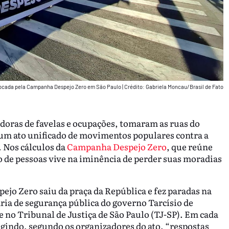
ocada pela Campanha Despejo Zero em São Paulo
|
Crédito: Gabriela Moncau/Brasil de Fato
doras de favelas e ocupações, tomaram as ruas do
m um ato unificado de movimentos populares contra a
. Nos cálculos da
Campanha Despejo Zero
, que reúne
o de pessoas vive na iminência de perder suas moradias
o Zero saiu da praça da República e fez paradas na
ria de segurança pública do governo Tarcísio de
e no Tribunal de Justiça de São Paulo (TJ-SP). Em cada
igindo, segundo os organizadores do ato, “respostas