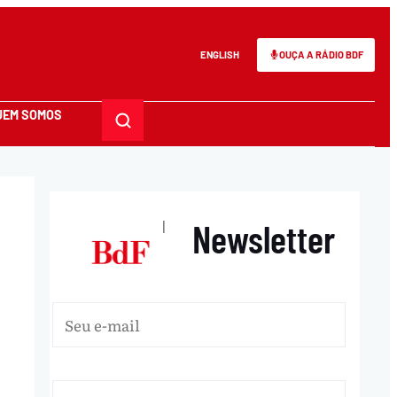
ENGLISH
OUÇA A RÁDIO BDF
UEM SOMOS
Newsletter
|