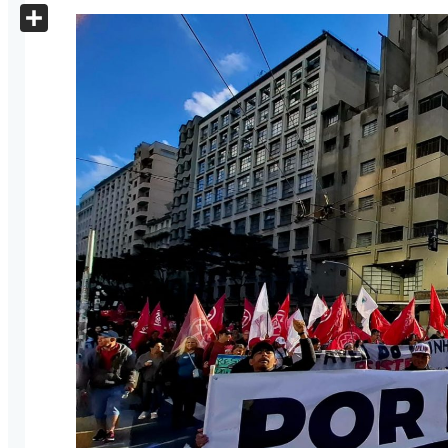
X
Share