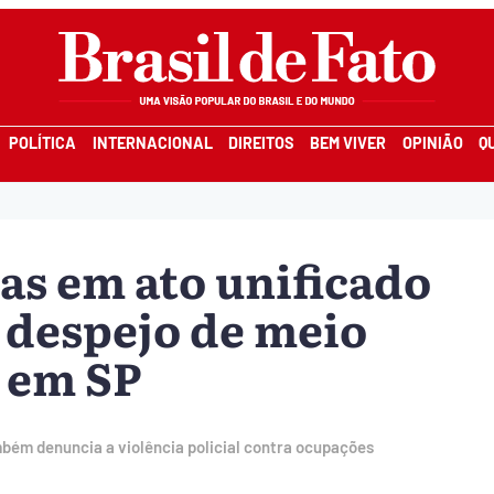
POLÍTICA
INTERNACIONAL
DIREITOS
BEM VIVER
OPINIÃO
Q
as em ato unificado
 despejo de meio
 em SP
bém denuncia a violência policial contra ocupações