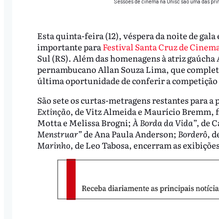
Sessões de cinema na Unisc são uma das prin
Esta quinta-feira (12), véspera da noite de ga
importante para
Festival Santa Cruz de Cinem
Sul (RS). Além das homenagens à atriz gaúcha Ar
pernambucano Allan Souza Lima, que complet
última oportunidade de conferir a competição 
São sete os curtas-metragens restantes para a
Extinção
, de Vitz Almeida e Maurício Bremm, f
Motta e Melissa Brogni;
À Borda da Vida
”, de 
Menstruar”
de Ana Paula Anderson;
Borderô
, d
Marinho
, de Leo Tabosa, encerram as exibiçõe