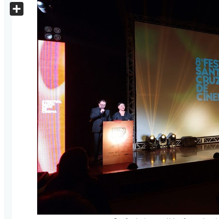
X
Share