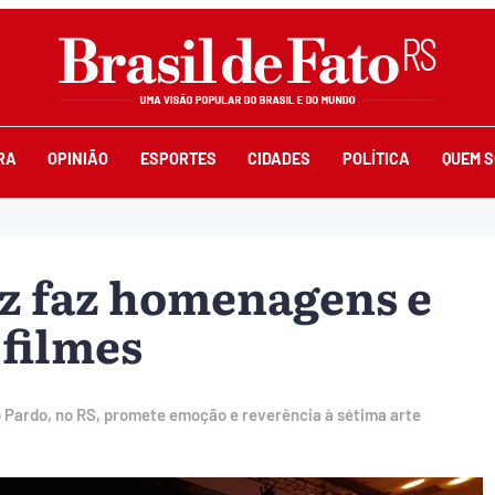
RA
OPINIÃO
ESPORTES
CIDADES
POLÍTICA
QUEM 
uz faz homenagens e
 filmes
Rio Pardo, no RS, promete emoção e reverência à sétima arte