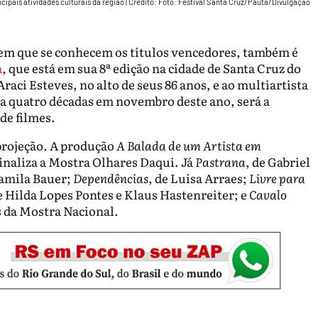
cipais atividades culturais da região
|
Crédito: Foto: Festival Santa Cruz/Pauta/Divulgação
la em que se conhecem os títulos vencedores, também é
a
, que está em sua 8ª edição na cidade de Santa Cruz do
aci Esteves, no alto de seus 86 anos, e ao multiartista
a quatro décadas em novembro deste ano,
será a
de filmes.
 projeção. A produção
A Balada de um Artista em
inaliza a Mostra Olhares Daqui. Já
Pastrana
, de Gabriel
Camila Bauer;
Dependências
, de Luisa Arraes;
Livre para
e Hilda Lopes Pontes e Klaus Hastenreiter; e
Cavalo
s da Mostra Nacional.