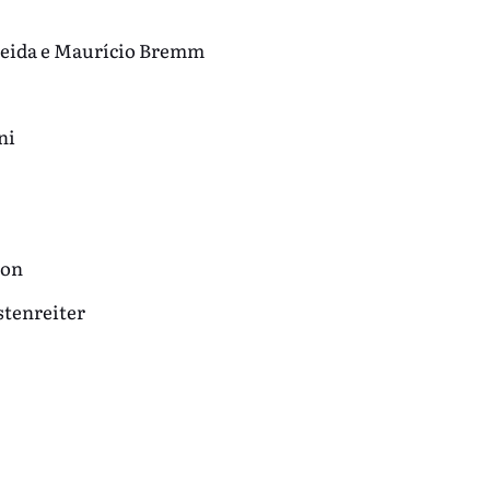
meida e Maurício Bremm
ni
son
stenreiter