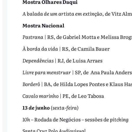
Mostra Olhares Daqui
A balada de um artista em extin
ção, de Vitz Al
Mostra Nacional
Pastrana
| RS, de Gabriel Motta e Melissa Brog
À borda da vida
| RS, de Camila Bauer
Dependências
| RJ, de Luisa Arraes
Livre para menstruar
| SP, de Ana Paula Ander
Borderô
| BA, de Hilda Lopes Pontes e Klaus Ha
Cavalo marinho
| PE, de Leo Tabosa
13 de junho
(sexta-feira)
10h
– Rodada de Negócios – sessões de
pitching
Santa Cruz Polo Audiovisual