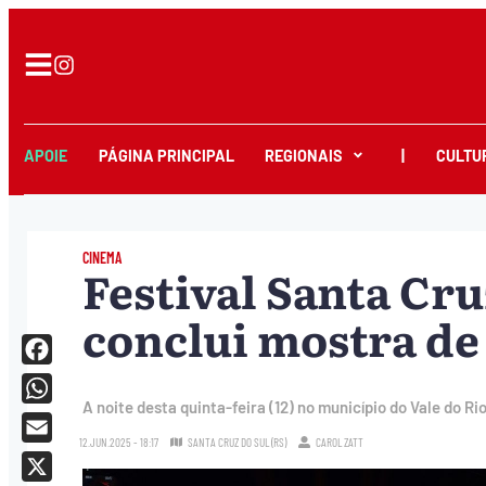
APOIE
PÁGINA PRINCIPAL
REGIONAIS
|
CULTU
CINEMA
Festival Santa Cr
conclui mostra de
Facebook
A noite desta quinta-feira (12) no município do Vale do 
WhatsApp
12.JUN.2025 - 18:17
SANTA CRUZ DO SUL (RS)
CAROL ZATT
Email