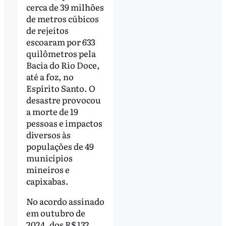
cerca de 39 milhões
de metros cúbicos
de rejeitos
escoaram por 633
quilômetros pela
Bacia do Rio Doce,
até a foz, no
Espírito Santo. O
desastre provocou
a morte de 19
pessoas e impactos
diversos às
populações de 49
municípios
mineiros e
capixabas.
No acordo assinado
em outubro de
2024, dos R$ 132