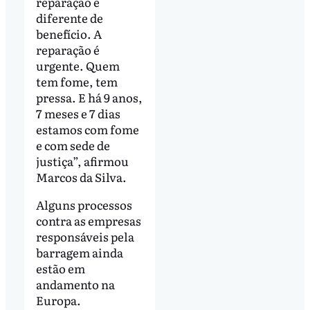
reparação é
diferente de
benefício. A
reparação é
urgente. Quem
tem fome, tem
pressa. E há 9 anos,
7 meses e 7 dias
estamos com fome
e com sede de
justiça”, afirmou
Marcos da Silva.
Alguns processos
contra as empresas
responsáveis pela
barragem ainda
estão em
andamento na
Europa.