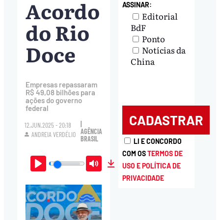
Acordo
ASSINAR:
Editorial
do Rio
BdF
Ponto
Doce
Notícias da
China
Empresas repassaram
R$ 49,08 bilhões para
ações do governo
federal
|
12.JUN.2025 - 20:18
AGÊNCIA
ANDREIA VERDÉLIO
BRASIL
LI E CONCORDO
COM OS
TERMOS DE
USO E POLÍTICA DE
Play
Mute
Download
PRIVACIDADE