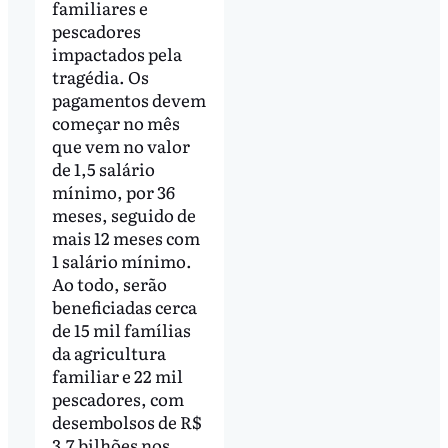
familiares e
pescadores
impactados pela
tragédia. Os
pagamentos devem
começar no mês
que vem no valor
de 1,5 salário
mínimo, por 36
meses, seguido de
mais 12 meses com
1 salário mínimo.
Ao todo, serão
beneficiadas cerca
de 15 mil famílias
da agricultura
familiar e 22 mil
pescadores, com
desembolsos de R$
3,7 bilhões nos