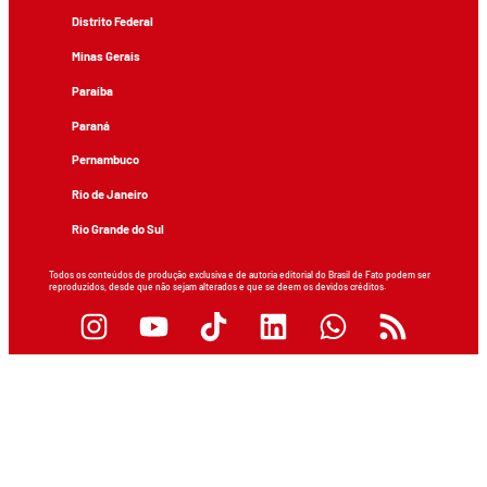
Distrito Federal
Minas Gerais
Paraíba
Paraná
Pernambuco
Rio de Janeiro
Rio Grande do Sul
Todos os conteúdos de produção exclusiva e de autoria editorial do Brasil de Fato podem ser
reproduzidos, desde que não sejam alterados e que se deem os devidos créditos.