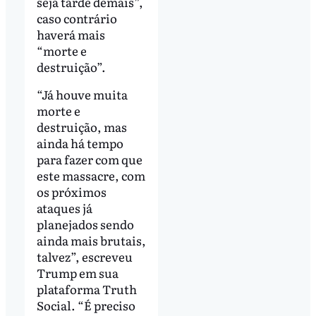
seja tarde demais”,
caso contrário
haverá mais
“morte e
destruição”.
“Já houve muita
morte e
destruição, mas
ainda há tempo
para fazer com que
este massacre, com
os próximos
ataques já
planejados sendo
ainda mais brutais,
talvez”, escreveu
Trump em sua
plataforma Truth
Social. “É preciso