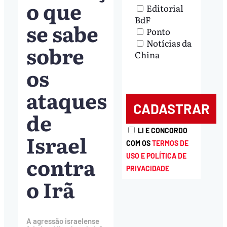
o que
Editorial
BdF
se sabe
Ponto
Notícias da
sobre
China
os
ataques
de
LI E CONCORDO
Israel
COM OS
TERMOS DE
contra
USO E POLÍTICA DE
PRIVACIDADE
o Irã
A agressão israelense