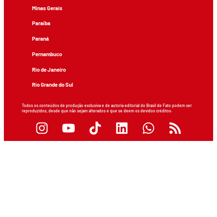
Minas Gerais
Paraíba
Paraná
Pernambuco
Rio de Janeiro
Rio Grande do Sul
Todos os conteúdos de produção exclusiva e de autoria editorial do Brasil de Fato podem ser
reproduzidos, desde que não sejam alterados e que se deem os devidos créditos.