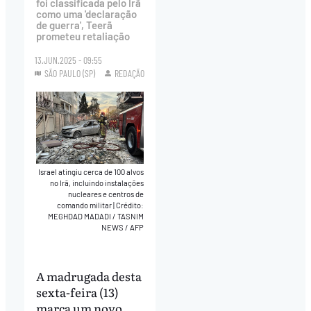
foi classificada pelo Irã
como uma 'declaração
de guerra', Teerã
prometeu retaliação
13.JUN.2025 - 09:55
SÃO PAULO (SP)
REDAÇÃO
Israel atingiu cerca de 100 alvos
no Irã, incluindo instalações
nucleares e centros de
comando militar
|
Crédito:
MEGHDAD MADADI / TASNIM
NEWS / AFP
A madrugada desta
sexta-feira (13)
marca um novo