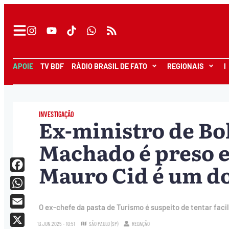
APOIE
TV BDF
RÁDIO BRASIL DE FATO
REGIONAIS
I
INVESTIGAÇÃO
Ex-ministro de Bo
Machado é preso e
Mauro Cid é um do
Facebook
WhatsApp
O ex-chefe da pasta de Turismo é suspeito de tentar facil
Email
13.JUN.2025 - 10:51
SÃO PAULO (SP)
REDAÇÃO