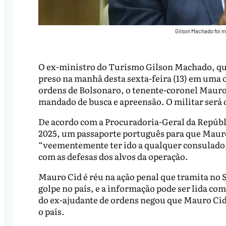
Gilson Machado foi m
O ex-ministro do Turismo Gilson Machado, que
preso na manhã desta sexta-feira (13) em uma o
ordens de Bolsonaro, o tenente-coronel Mauro
mandado de busca e apreensão. O militar será 
De acordo com a Procuradoria-Geral da Repúbli
2025, um passaporte português para que Mauro 
“veementemente ter ido a qualquer consulado,
com as defesas dos alvos da operação.
Mauro Cid é réu na ação penal que tramita no 
golpe no país, e a informação pode ser lida com
do ex-ajudante de ordens negou que Mauro Cid
o país.