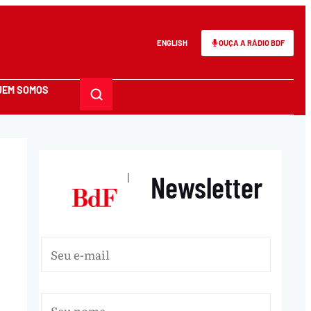
ENGLISH
OUÇA A RÁDIO BDF
UEM SOMOS
Newsletter
|