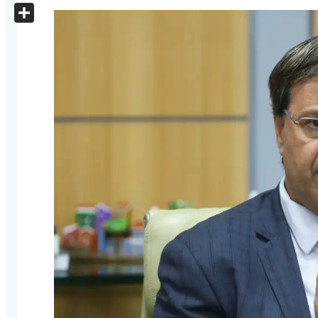
X
Share