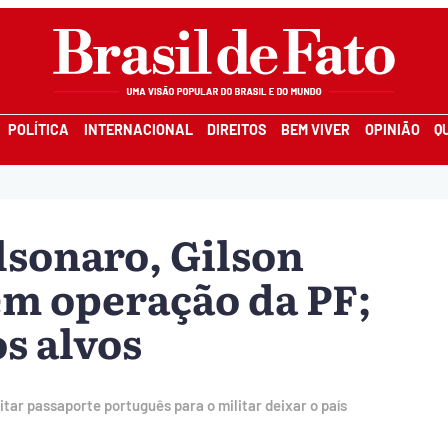
POLÍTICA
INTERNACIONAL
DIREITOS
BEM VIVER
OPINIÃO
Q
lsonaro, Gilson
m operação da PF;
s alvos
itar passaporte português para o militar deixar o país