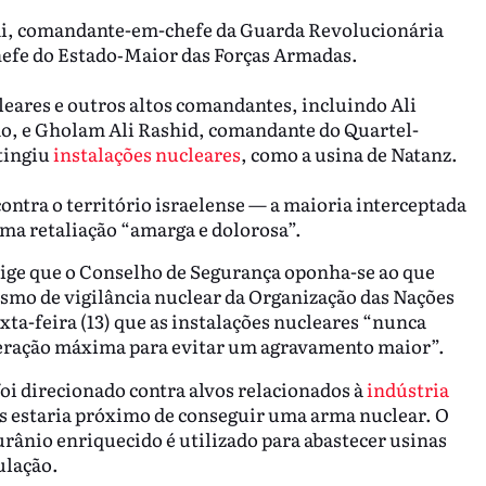
ami, comandante-em-chefe da Guarda Revolucionária
efe do Estado‑Maior das Forças Armadas.
leares e outros altos comandantes, incluindo Ali
o, e Gholam Ali Rashid, comandante do Quartel-
tingiu
instalações nucleares
, como a usina de Natanz.
ontra o território israelense — a maioria interceptada
a retaliação “amarga e dolorosa”.
exige que o Conselho de Segurança oponha-se ao que
ismo de vigilância nuclear da Organização das Nações
ta-feira (13) que as instalações nucleares “nunca
deração máxima para evitar um agravamento maior”.
oi direcionado contra alvos relacionados à
indústria
ís estaria próximo de conseguir uma arma nuclear. O
 urânio enriquecido é utilizado para abastecer usinas
ulação.