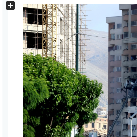
X
Share