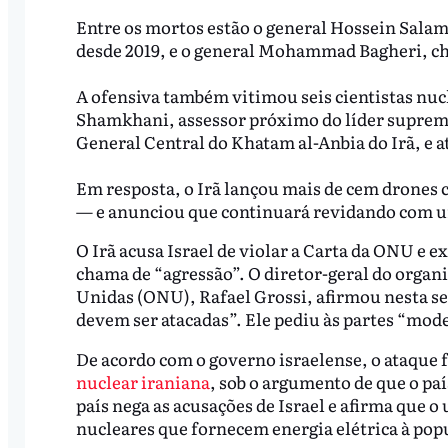
Entre os mortos estão o general Hossein Sal
desde 2019, e o general Mohammad Bagheri, ch
A ofensiva também vitimou seis cientistas nuc
Shamkhani, assessor próximo do líder suprem
General Central do Khatam al-Anbia do Irã, e a
Em resposta, o Irã lançou mais de cem drones c
— e anunciou que continuará revidando com um
O Irã acusa Israel de violar a Carta da ONU e 
chama de “agressão”. O diretor-geral do organ
Unidas (ONU), Rafael Grossi, afirmou nesta sex
devem ser atacadas”. Ele pediu às partes “mo
De acordo com o governo israelense, o ataque f
nuclear iraniana
, sob o argumento de que o pa
país nega as acusações de Israel e afirma que o
nucleares que fornecem energia elétrica à pop