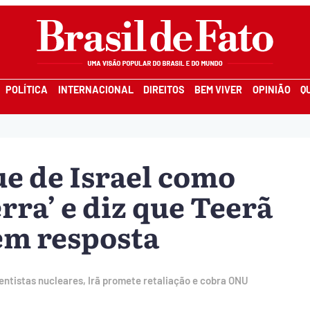
POLÍTICA
INTERNACIONAL
DIREITOS
BEM VIVER
OPINIÃO
Q
que de Israel como
rra’ e diz que Teerã
 em resposta
ientistas nucleares, Irã promete retaliação e cobra ONU