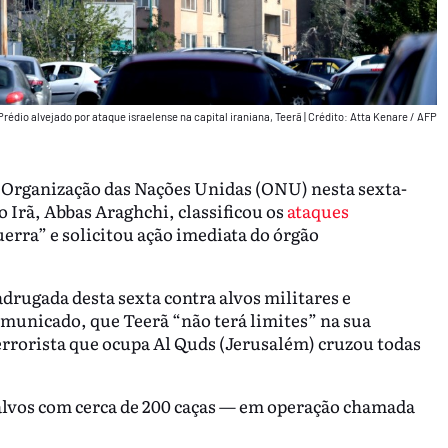
Prédio alvejado por ataque israelense na capital iraniana, Teerã
|
Crédito: Atta Kenare / AFP
 Organização das Nações Unidas (ONU) nesta sexta-
o Irã, Abbas Araghchi, classificou os
ataques
rra” e solicitou ação imediata do órgão
drugada desta sexta contra alvos militares e
omunicado, que Teerã “não terá limites” na sua
errorista que ocupa Al Quds (Jerusalém) cruzou todas
0 alvos com cerca de 200 caças — em operação chamada