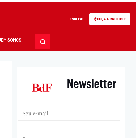
ENGLISH
OUÇA A RÁDIO BDF
UEM SOMOS
Newsletter
|