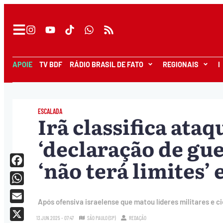
APOIE
TV BDF
RÁDIO BRASIL DE FATO
REGIONAIS
I
ESCALADA
Irã classifica ata
‘declaração de gue
‘não terá limites’
Facebook
WhatsApp
Após ofensiva israelense que matou líderes militares e c
Email
13.JUN.2025 - 07:47
SÃO PAULO (SP)
REDAÇÃO