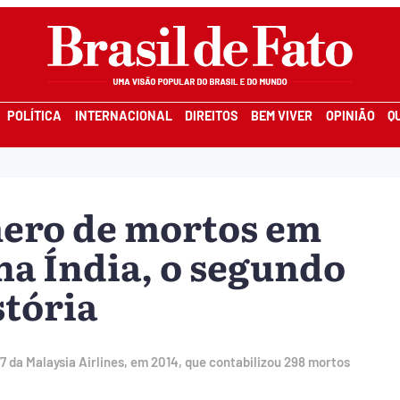
POLÍTICA
INTERNACIONAL
DIREITOS
BEM VIVER
OPINIÃO
Q
mero de mortos em
na Índia, o segundo
stória
7 da Malaysia Airlines, em 2014, que contabilizou 298 mortos