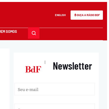
ENGLISH
OUÇA A RÁDIO BDF
UEM SOMOS
Newsletter
|