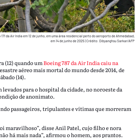
171 da Air India em 12 de junho, em uma área residencial perto do aeroporto de Ahmedabad,
em 14 de junho de 2025
|
Crédito: Dibyanghsu Sarkar/AFP
ra (12) quando um
Boeing 787 da Air India caiu na
desastre aéreo mais mortal do mundo desde 2014, de
ábado (14).
 levados para o hospital da cidade, no noroeste da
ondição de anonimato.
indo passageiros, tripulantes e vítimas que morreram
i maravilhoso”, disse Anil Patel, cujo filho e nora
 não há mais nada”, afirmou o homem, aos prantos.