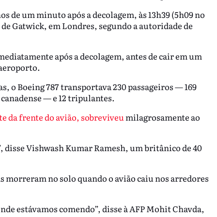
enos de um minuto após a decolagem, às 13h39 (5h09 no
o de Gatwick, em Londres, segundo a autoridade de
imediatamente após a decolagem, antes de cair em um
aeroporto.
as, o Boeing 787 transportava 230 passageiros — 169
 canadense — e 12 tripulantes.
e da frente do avião, sobreviveu
milagrosamente ao
vo”, disse Vishwash Kumar Ramesh, um britânico de 40
s morreram no solo quando o avião caiu nos arredores
 onde estávamos comendo”, disse à AFP Mohit Chavda,