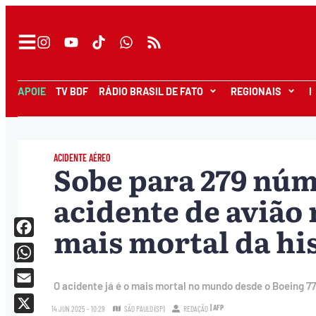
APOIE
TV BDF
RÁDIO BRASIL DE FATO
REGIONAIS
I
ACIDENTE AÉREO
Sobe para 279 nú
acidente de avião 
mais mortal da hi
Facebook
WhatsApp
O acidente já é o mais mortal no mundo desde o Boeing 77
Email
| AFP
14.JUN.2025 - 10:29
SÃO PAULO (SP)
REDAÇÃO