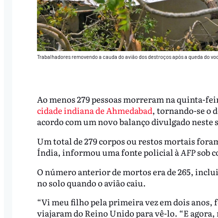
Trabalhadores removendo a cauda do avião dos destroços após a queda do voo 
Ao menos 279 pessoas morreram na quinta-fei
cidade indiana de Ahmedabad
, tornando-se o 
acordo com um novo balanço divulgado neste s
Um total de 279 corpos ou restos mortais foram
Índia, informou uma fonte policial à
AFP
sob c
O número anterior de mortos era de 265, inclu
no solo quando o avião caiu.
“Vi meu filho pela primeira vez em dois anos, fo
viajaram do Reino Unido para vê-lo. “E agora,