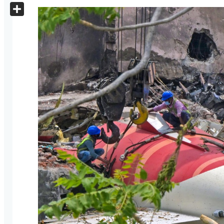
X
Share