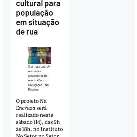
cultural para
população
em situação
de rua
O artista Ludi Um
é uma das
atrações do do
evento/Foto:
Divulgação – Na
Encruza
O projeto
Na
Encruza
será
realizado neste
sábado (14), das 9h
às 18h, no Instituto
No Setor no Setor