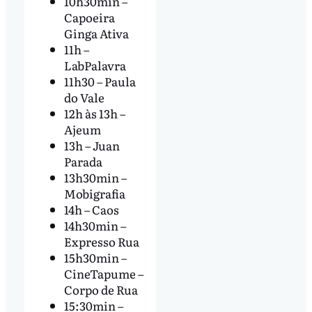
10h30min –
Capoeira
Ginga Ativa
11h –
LabPalavra
11h30 – Paula
do Vale
12h às 13h –
Ajeum
13h – Juan
Parada
13h30min –
Mobigrafia
14h – Caos
14h30min –
Expresso Rua
15h30min –
CineTapume –
Corpo de Rua
15:30min –