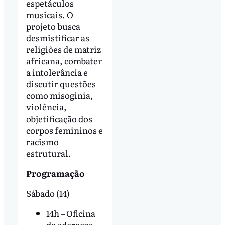
espetáculos
musicais. O
projeto busca
desmistificar as
religiões de matriz
africana, combater
a intolerância e
discutir questões
como misoginia,
violência,
objetificação dos
corpos femininos e
racismo
estrutural.
Programação
Sábado (14)
14h – Oficina
de adereços,