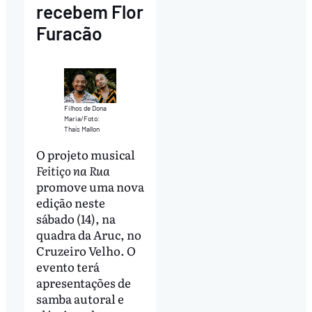
recebem Flor
Furacão
Filhos de Dona
Maria/Foto:
Thaís Mallon
O projeto musical
Feitiço na Rua
promove uma nova
edição neste
sábado (14), na
quadra da Aruc, no
Cruzeiro Velho. O
evento terá
apresentações de
samba autoral e