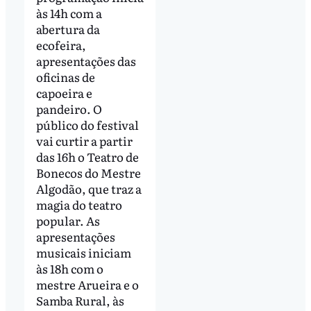
às 14h com a
abertura da
ecofeira,
apresentações das
oficinas de
capoeira e
pandeiro. O
público do festival
vai curtir a partir
das 16h o Teatro de
Bonecos do Mestre
Algodão, que traz a
magia do teatro
popular. As
apresentações
musicais iniciam
às 18h com o
mestre Arueira e o
Samba Rural, às