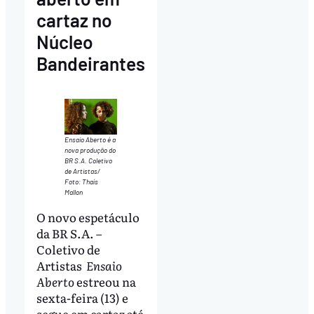
cartaz no
Núcleo
Bandeirantes
Ensaio Aberto é a
nova produção do
BR S.A. Coletivo
de Artistas/
Foto: Thaís
Mallon
O novo espetáculo
da BR S.A. –
Coletivo de
Artistas
Ensaio
Aberto
estreou na
sexta-feira (13) e
segue em cartaz até