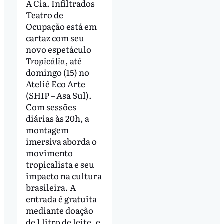
A Cia. Infiltrados
Teatro de
Ocupação está em
cartaz com seu
novo espetáculo
Tropicália
, até
domingo (15) no
Ateliê Eco Arte
(SHIP – Asa Sul).
Com sessões
diárias às 20h, a
montagem
imersiva aborda o
movimento
tropicalista e seu
impacto na cultura
brasileira. A
entrada é gratuita
mediante doação
de 1 litro de leite, e