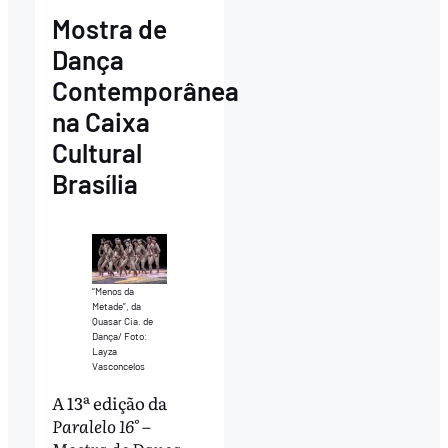
Mostra de
Dança
Contemporânea
na Caixa
Cultural
Brasília
“Menos da
Metade”, da
Quasar Cia. de
Dança/ Foto:
Layza
Vasconcelos
A 13ª edição da
Paralelo 16° –