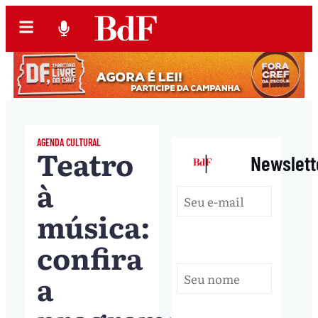
AGENDA CULTURAL
Teatro
|
Newslett
à
música:
confira
a