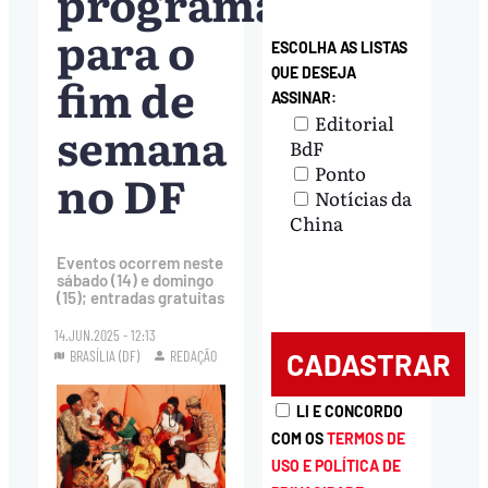
programação
para o
ESCOLHA AS LISTAS
QUE DESEJA
fim de
ASSINAR:
Editorial
semana
BdF
Ponto
no DF
Notícias da
China
Eventos ocorrem neste
sábado (14) e domingo
(15); entradas gratuitas
14.JUN.2025 - 12:13
BRASÍLIA (DF)
REDAÇÃO
LI E CONCORDO
COM OS
TERMOS DE
USO E POLÍTICA DE