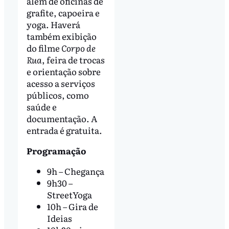
além de oficinas de
grafite, capoeira e
yoga. Haverá
também exibição
do filme
Corpo de
Rua
, feira de trocas
e orientação sobre
acesso a serviços
públicos, como
saúde e
documentação. A
entrada é gratuita.
Programação
9h – Chegança
9h30 –
StreetYoga
10h – Gira de
Ideias