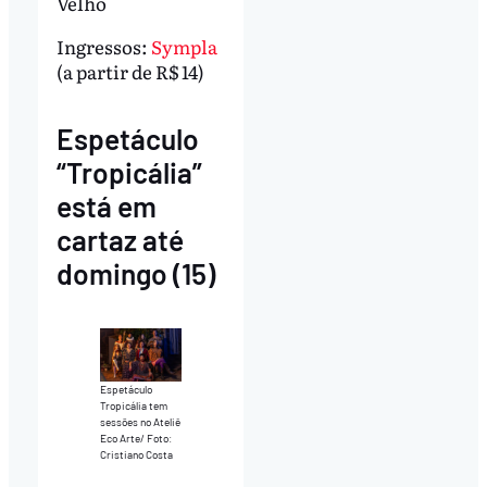
Velho
Ingressos:
Sympla
(a partir de R$ 14)
Espetáculo
“Tropicália”
está em
cartaz até
domingo (15)
Espetáculo
Tropicália tem
sessões no Ateliê
Eco Arte/ Foto:
Cristiano Costa