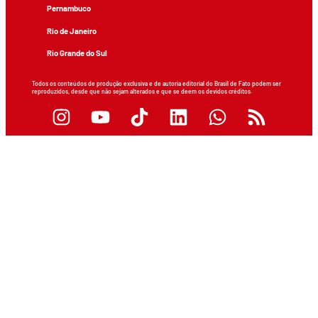
Pernambuco
Rio de Janeiro
Rio Grande do Sul
Todos os conteúdos de produção exclusiva e de autoria editorial do Brasil de Fato podem ser
reproduzidos, desde que não sejam alterados e que se deem os devidos créditos.