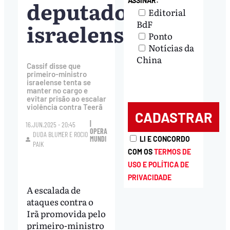
deputado
ASSINAR:
Editorial
BdF
israelense
Ponto
Notícias da
China
Cassif disse que
primeiro-ministro
israelense tenta se
manter no cargo e
evitar prisão ao escalar
violência contra Teerã
|
16.JUN.2025 - 20:45
OPERA
DUDA BLUMER
E
ROCIO
MUNDI
LI E CONCORDO
PAIK
COM OS
TERMOS DE
USO E POLÍTICA DE
PRIVACIDADE
A escalada de
ataques contra o
Irã promovida pelo
primeiro-ministro