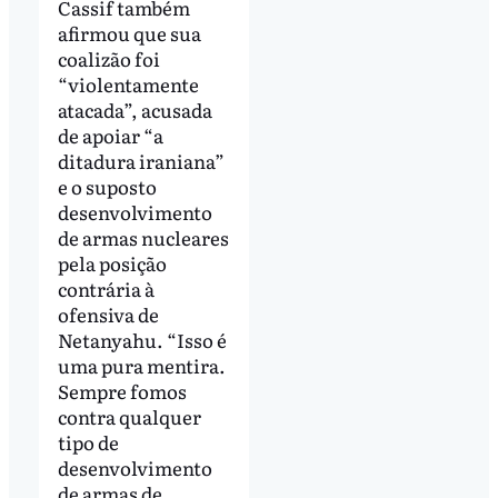
Cassif também
afirmou que sua
coalizão foi
“violentamente
atacada”, acusada
de apoiar “a
ditadura iraniana”
e o suposto
desenvolvimento
de armas nucleares
pela posição
contrária à
ofensiva de
Netanyahu. “Isso é
uma pura mentira.
Sempre fomos
contra qualquer
tipo de
desenvolvimento
de armas de