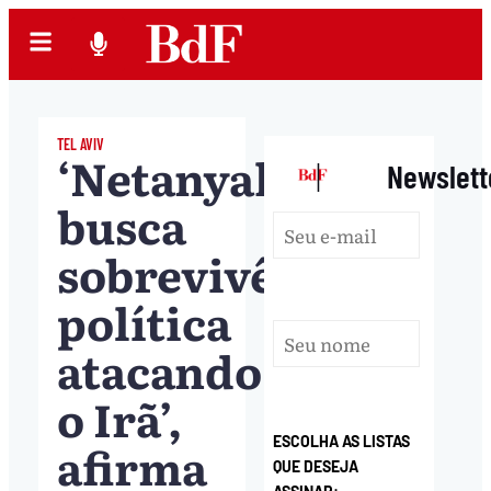
TEL AVIV
‘Netanyahu
|
Newslett
busca
sobrevivência
política
atacando
o Irã’,
ESCOLHA AS LISTAS
afirma
QUE DESEJA