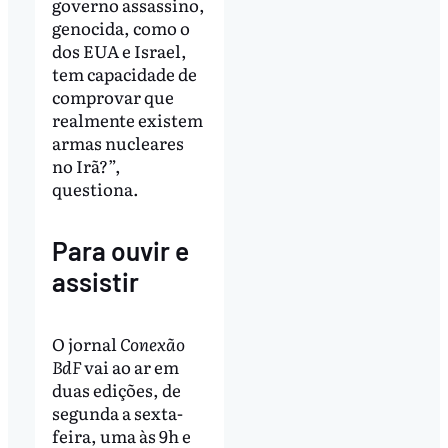
governo assassino,
genocida, como o
dos EUA e Israel,
tem capacidade de
comprovar que
realmente existem
armas nucleares
no Irã?”,
questiona.
Para ouvir e
assistir
O jornal
Conexão
BdF
vai ao ar em
duas edições, de
segunda a sexta-
feira, uma às 9h e