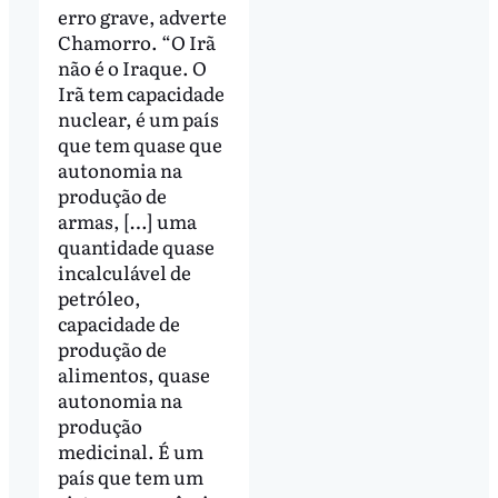
erro grave, adverte
Chamorro. “O Irã
não é o Iraque. O
Irã tem capacidade
nuclear, é um país
que tem quase que
autonomia na
produção de
armas, […] uma
quantidade quase
incalculável de
petróleo,
capacidade de
produção de
alimentos, quase
autonomia na
produção
medicinal. É um
país que tem um