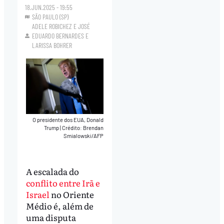
18.JUN.2025 - 19:55
SÃO PAULO (SP)
ADELE ROBICHEZ
E
JOSÉ
EDUARDO BERNARDES
E
LARISSA BOHRER
O presidente dos EUA, Donald
Trump
|
Crédito: Brendan
Smialowski/AFP
A escalada do
conflito entre Irã e
Israel
no Oriente
Médio é, além de
uma disputa