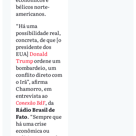
bélicos norte-
americanos.
“Há uma
possibilidade real,
concreta, de que [o
presidente dos
EUA]
Donald
Trump
ordene um
bombardeio, um
conflito direto com
o Irã”, afirma
Chamorro, em
entrevista ao
Conexão BdF
, da
Rádio Brasil de
Fato
. “Sempre que
há uma crise
econômica ou