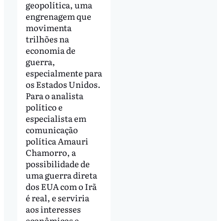
geopolítica, uma
engrenagem que
movimenta
trilhões na
economia de
guerra,
especialmente para
os Estados Unidos.
Para o analista
político e
especialista em
comunicação
política Amauri
Chamorro, a
possibilidade de
uma guerra direta
dos EUA com o Irã
é real, e serviria
aos interesses
econômicos e