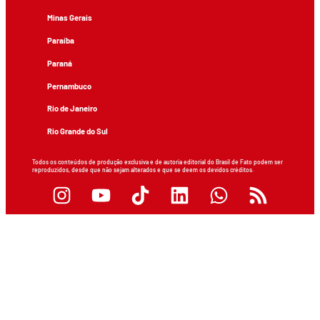
Minas Gerais
Paraíba
Paraná
Pernambuco
Rio de Janeiro
Rio Grande do Sul
Todos os conteúdos de produção exclusiva e de autoria editorial do Brasil de Fato podem ser
reproduzidos, desde que não sejam alterados e que se deem os devidos créditos.