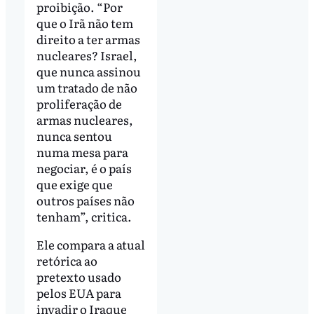
proibição. “Por
que o Irã não tem
direito a ter armas
nucleares? Israel,
que nunca assinou
um tratado de não
proliferação de
armas nucleares,
nunca sentou
numa mesa para
negociar, é o país
que exige que
outros países não
tenham”, critica.
Ele compara a atual
retórica ao
pretexto usado
pelos EUA para
invadir o Iraque