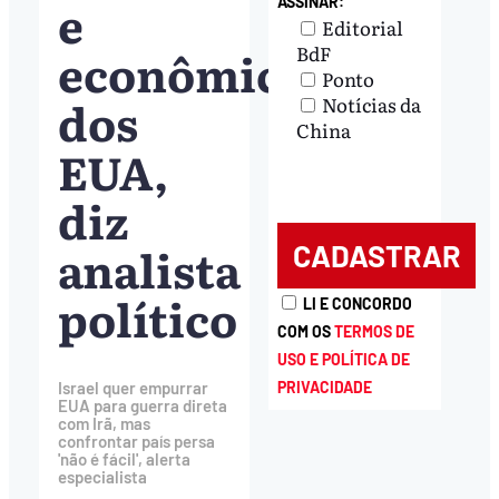
e
ASSINAR:
Editorial
econômicos
BdF
Ponto
dos
Notícias da
China
EUA,
diz
analista
político
LI E CONCORDO
COM OS
TERMOS DE
USO E POLÍTICA DE
PRIVACIDADE
Israel quer empurrar
EUA para guerra direta
com Irã, mas
confrontar país persa
'não é fácil', alerta
especialista