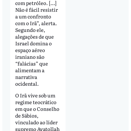
com petróleo. […]
Não é fácil resistir
a um confronto
com o Irã”, alerta.
Segundo ele,
alegações de que
Israel domina o
espaço aéreo
iraniano são
“falácias” que
alimentam a
narrativa
ocidental.
O Irã vive sob um
regime teocrático
em que o Conselho
de Sábios,
vinculado ao líder
supremo Ayatollah