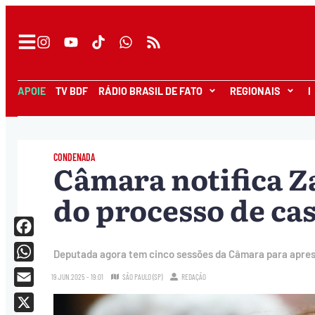
APOIE
TV BDF
RÁDIO BRASIL DE FATO
REGIONAIS
I
CONDENADA
Câmara notifica Z
do processo de ca
Facebook
Deputada agora tem cinco sessões da Câmara para aprese
WhatsApp
19.JUN.2025 - 19:01
SÃO PAULO (SP)
REDAÇÃO
Email