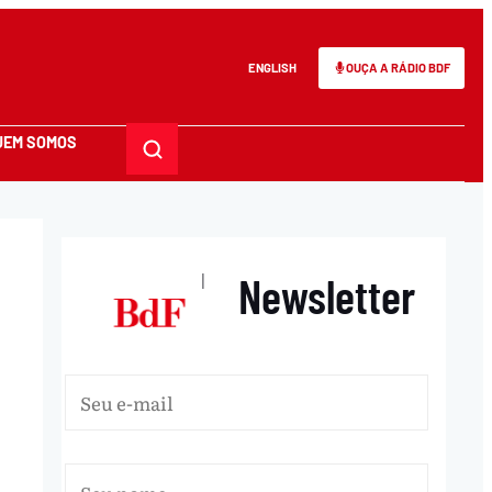
ENGLISH
OUÇA A RÁDIO BDF
UEM SOMOS
Newsletter
|