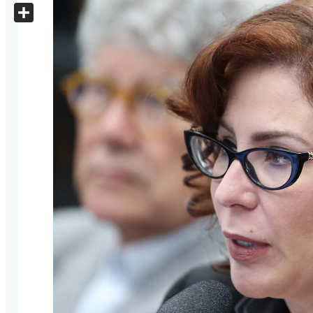
X
Share