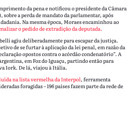
mprimento da pena e notificou o presidente da Câmara
 sobre a perda de mandato da parlamentar, após
m cidadania. Na mesma época, Moraes encaminhou ao
alizar o pedido de extradição da deputada.
lli agiu deliberadamente para escapar da justiça.
tivo de se furtar à aplicação da lei penal, em razão da
claração opostos contra o acórdão condenatório”. A
Argentina, em Foz do Iguaçu, partindo então para
Iork. De lá, viajou à Itália.
luída na lista vermelha da Interpol
, ferramenta
ideradas foragidas – 196 países fazem parte da rede de