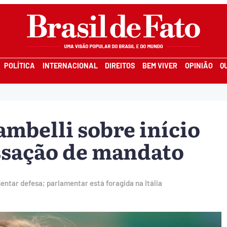
POLÍTICA
INTERNACIONAL
DIREITOS
BEM VIVER
OPINIÃO
Q
ambelli sobre início
ssação de mandato
ntar defesa; parlamentar está foragida na Itália