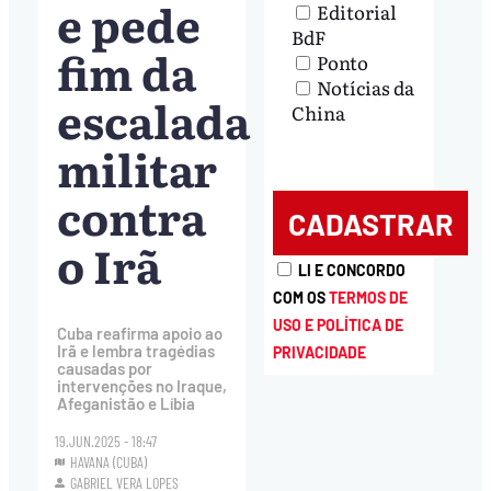
e pede
Editorial
BdF
fim da
Ponto
Notícias da
escalada
China
militar
contra
o Irã
LI E CONCORDO
COM OS
TERMOS DE
USO E POLÍTICA DE
Cuba reafirma apoio ao
Irã e lembra tragédias
PRIVACIDADE
causadas por
intervenções no Iraque,
Afeganistão e Líbia
19.JUN.2025 - 18:47
HAVANA (CUBA)
GABRIEL VERA LOPES