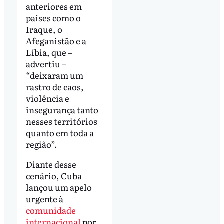
anteriores em
países como o
Iraque, o
Afeganistão e a
Líbia, que –
advertiu –
“deixaram um
rastro de caos,
violência e
insegurança tanto
nesses territórios
quanto em toda a
região”.
Diante desse
cenário, Cuba
lançou um apelo
urgente à
comunidade
internacional
por