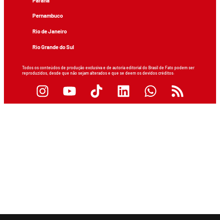
Paraná
Pernambuco
Rio de Janeiro
Rio Grande do Sul
Todos os conteúdos de produção exclusiva e de autoria editorial do Brasil de Fato podem ser
reproduzidos, desde que não sejam alterados e que se deem os devidos créditos.