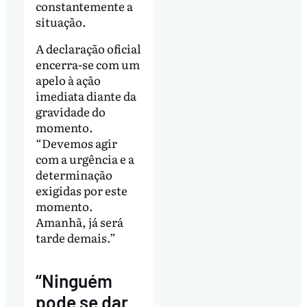
constantemente a
situação.
A declaração oficial
encerra-se com um
apelo à ação
imediata diante da
gravidade do
momento.
“Devemos agir
com a urgência e a
determinação
exigidas por este
momento.
Amanhã, já será
tarde demais.”
“Ninguém
pode se dar