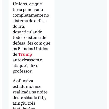
Unidos, de que
teria penetrado
completamente no
sistema de defesa
do Irã,
desarticulando
todo o sistema de
defesa, fez com que
os Estados Unidos
de
Trump
autorizassem o
ataque”, diz o
professor.
A ofensiva
estadunidense,
realizada na noite
deste sábado (21),
atingiu três
instalações