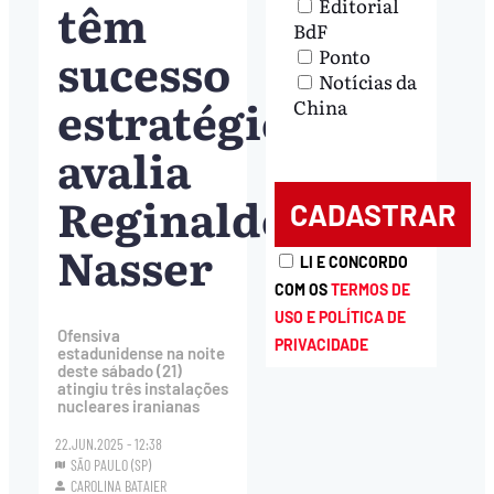
têm
Editorial
BdF
sucesso
Ponto
Notícias da
estratégico,
China
avalia
Reginaldo
Nasser
LI E CONCORDO
COM OS
TERMOS DE
USO E POLÍTICA DE
Ofensiva
PRIVACIDADE
estadunidense na noite
deste sábado (21)
atingiu três instalações
nucleares iranianas
22.JUN.2025 - 12:38
SÃO PAULO (SP)
CAROLINA BATAIER