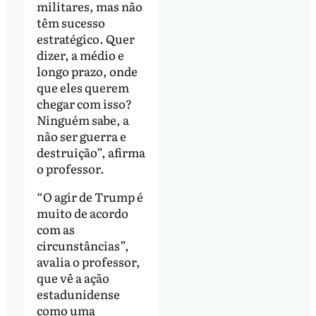
militares, mas não
têm sucesso
estratégico. Quer
dizer, a médio e
longo prazo, onde
que eles querem
chegar com isso?
Ninguém sabe, a
não ser guerra e
destruição”, afirma
o professor.
“O agir de Trump é
muito de acordo
com as
circunstâncias”,
avalia o professor,
que vê a ação
estadunidense
como uma