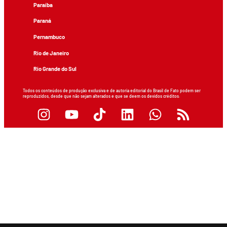
Paraíba
Paraná
Pernambuco
Rio de Janeiro
Rio Grande do Sul
Todos os conteúdos de produção exclusiva e de autoria editorial do Brasil de Fato podem ser
reproduzidos, desde que não sejam alterados e que se deem os devidos créditos.