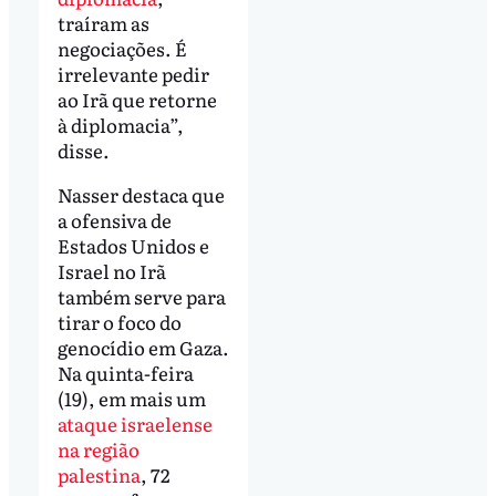
traíram as
negociações. É
irrelevante pedir
ao Irã que retorne
à diplomacia”,
disse.
Nasser destaca que
a ofensiva de
Estados Unidos e
Israel no Irã
também serve para
tirar o foco do
genocídio em Gaza.
Na quinta-feira
(19), em mais um
ataque israelense
na região
palestina
, 72