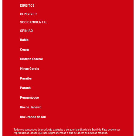
DIREITOS
BEM VIVER
SOCIOAMBIENTAL
OPINIÃO
Bahia
Ceará
Distrito Federal
Minas Gerais
Paraíba
Paraná
Pernambuco
Rio de Janeiro
Rio Grande do Sul
Todos os conteúdos de produção exclusiva e de autoria editorial do Brasil de Fato podem ser
reproduzidos, desde que não sejam alterados e que se deem os devidos créditos.