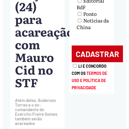
Editorial
(24)
BdF
para
Ponto
Notícias da
acareação
China
com
Mauro
Cid no
LI E CONCORDO
COM OS
TERMOS DE
STF
USO E POLÍTICA DE
PRIVACIDADE
Além deles, Anderson
Torres e o ex-
comandante do
Exército Freire Gomes
também serão
acareados