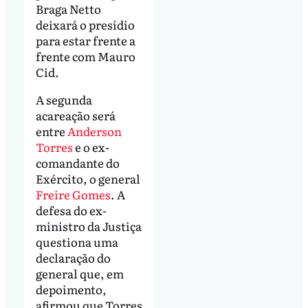
Braga Netto
deixará o presídio
para estar frente a
frente com Mauro
Cid.
A segunda
acareação será
entre
Anderson
Torres
e o ex-
comandante do
Exército, o general
Freire Gomes
. A
defesa do ex-
ministro da Justiça
questiona uma
declaração do
general que, em
depoimento,
afirmou que Torres