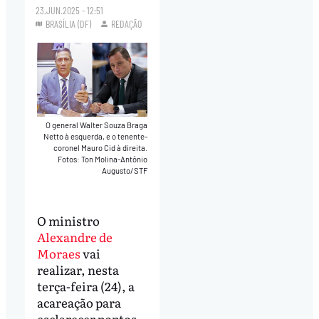
23.JUN.2025 - 12:51
BRASÍLIA (DF)
REDAÇÃO
O general Walter Souza Braga
Netto à esquerda, e o tenente-
coronel Mauro Cid à direita.
Fotos: Ton Molina-Antônio
Augusto/STF
O ministro
Alexandre de
Moraes
vai
realizar, nesta
terça-feira (24), a
acareação para
esclarecer pontos