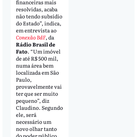
financeiras mais
resolvidas, acaba
não tendo subsídio
do Estado”, indica,
em entrevista ao
Conexão BdF
, da
Rádio Brasil de
Fato
. “Um imóvel
de até R$ 500 mil,
numa área bem
localizada em São
Paulo,
provavelmente vai
ter que ser muito
pequeno”, diz
Claudino. Segundo
ele, será
necessário um
novo olhar tanto
do poder público