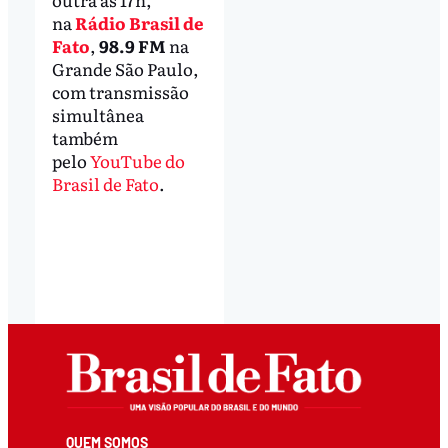
na
Rádio Brasil de
Fato
,
98.9 FM
na
Grande São Paulo,
com transmissão
simultânea
também
pelo
YouTube do
Brasil de Fato
.
QUEM SOMOS