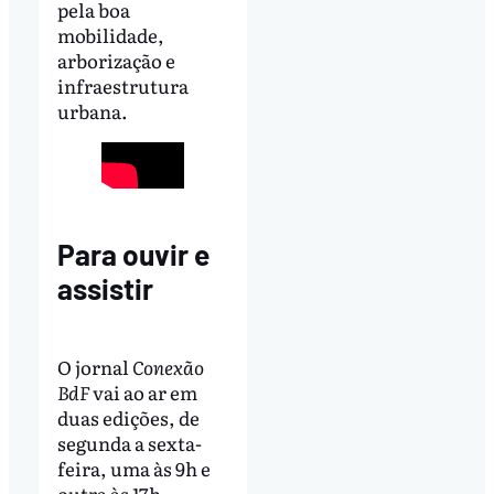
pela boa
mobilidade,
arborização e
infraestrutura
urbana.
Para ouvir e
assistir
O jornal
Conexão
BdF
vai ao ar em
duas edições, de
segunda a sexta-
feira, uma às 9h e
outra às 17h,