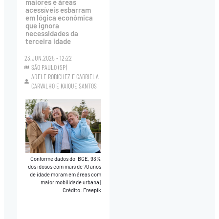
maiores e áreas
acessíveis esbarram
em lógica econômica
que ignora
necessidades da
terceira idade
23.JUN.2025 - 12:22
SÃO PAULO (SP)
ADELE ROBICHEZ
E
GABRIELA
CARVALHO
E
KAIQUE SANTOS
Conforme dados do IBGE, 93%
dos idosos com mais de 70 anos
de idade moram em áreas com
maior mobilidade urbana
|
Crédito: Freepik