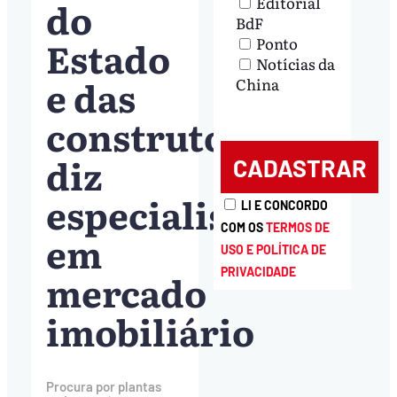
Editorial
do
BdF
Estado
Ponto
Notícias da
e das
China
construtoras’,
diz
especialista
LI E CONCORDO
COM OS
TERMOS DE
em
USO E POLÍTICA DE
PRIVACIDADE
mercado
imobiliário
Procura por plantas