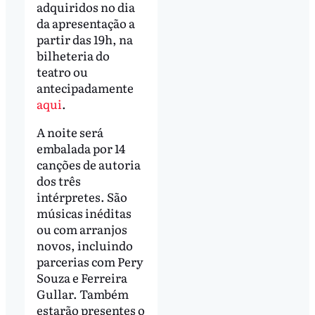
adquiridos no dia
da apresentação a
partir das 19h, na
bilheteria do
teatro ou
antecipadamente
aqui
.
A noite será
embalada por 14
canções de autoria
dos três
intérpretes. São
músicas inéditas
ou com arranjos
novos, incluindo
parcerias com Pery
Souza e Ferreira
Gullar. Também
estarão presentes o