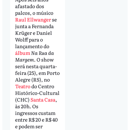
afastado dos
palcos, o músico
Raul Ellwanger
se
junta a Fernanda
Krüger e Daniel
Wolff para o
lançamento do
álbum
Na Rua da
Margem
. O show
será nesta quarta-
feira (25), em Porto
Alegre (RS), no
Teatro
do Centro
Histórico-Cultural
(CHC)
Santa Casa
,
às 20h. Os
ingressos custam
entre R$ 20 e R$ 40
e podem ser