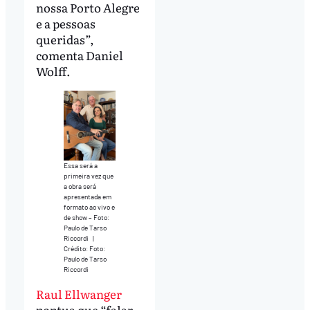
nossa Porto Alegre
e a pessoas
queridas”,
comenta Daniel
Wolff.
Essa será a
primeira vez que
a obra será
apresentada em
formato ao vivo e
de show – Foto:
Paulo de Tarso
Riccordi
|
Crédito: Foto:
Paulo de Tarso
Riccordi
Raul Ellwanger
pontua que “falar