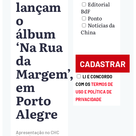
lançam
Editorial
BdF
o
Ponto
Notícias da
álbum
China
‘Na Rua
da
Margem’,
LI E CONCORDO
em
COM OS
TERMOS DE
USO E POLÍTICA DE
Porto
PRIVACIDADE
Alegre
Apresentação no CHC