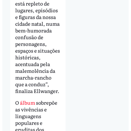
está repleto de
lugares, episódios
e figuras da nossa
cidade natal, numa
bem-humorada
confusão de
personagens,
espaços e situações
históricas,
acentuada pela
malemolência da
marcha-rancho
que a conduz”,
finaliza Ellwanger.
O
álbum
sobrepõe
as vivências e
linguagens
populares e
eruditas dos