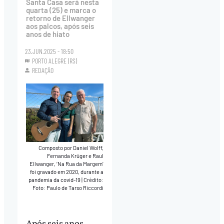
Santa Casa será nesta
quarta (25) e marca o
retorno de Ellwanger
aos palcos, após seis
anos de hiato
23.JUN.2025 - 18:50
PORTO ALEGRE (RS)
REDAÇÃO
Composto por Daniel Wolff,
Fernanda Krüger e Raul
Ellwanger, ‘Na Rua da Margem’
foi gravado em 2020, durante a
pandemia da covid-19
|
Crédito:
Foto: Paulo de Tarso Riccordi
Após seis anos