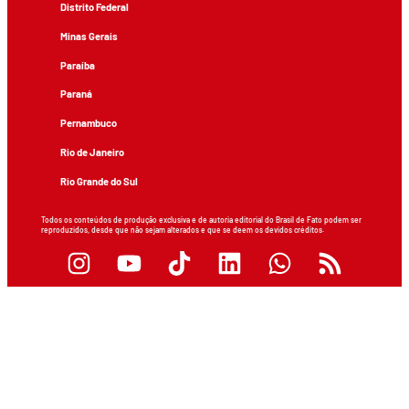
Distrito Federal
Minas Gerais
Paraíba
Paraná
Pernambuco
Rio de Janeiro
Rio Grande do Sul
Todos os conteúdos de produção exclusiva e de autoria editorial do Brasil de Fato podem ser
reproduzidos, desde que não sejam alterados e que se deem os devidos créditos.