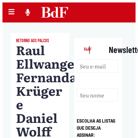
RETORNO AOS PALCOS
Raul
|
Newslett
Ellwanger,
Fernanda
Krüger
e
Daniel
ESCOLHA AS LISTAS
Wolff
QUE DESEJA
ASSINAR: