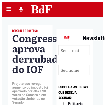
DERROTA DO GOVERNO
Congresso
|
Newslett
aprova
derrubada
do IOF
Projeto que revoga
ESCOLHA AS LISTAS
aumento do imposto foi
aprovado por 383 a 98
QUE DESEJA
votos na Câmara e em
ASSINAR:
votação simbólica no
Senado
Editorial