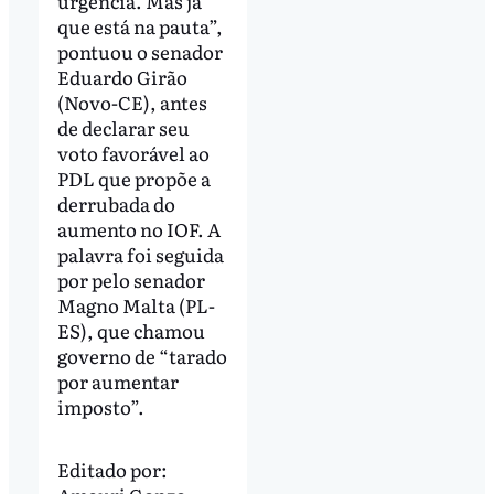
urgência. Mas já
que está na pauta”,
pontuou o senador
Eduardo Girão
(Novo-CE), antes
de declarar seu
voto favorável ao
PDL que propõe a
derrubada do
aumento no IOF. A
palavra foi seguida
por pelo senador
Magno Malta (PL-
ES), que chamou
governo de “tarado
por aumentar
imposto”.
Editado por: