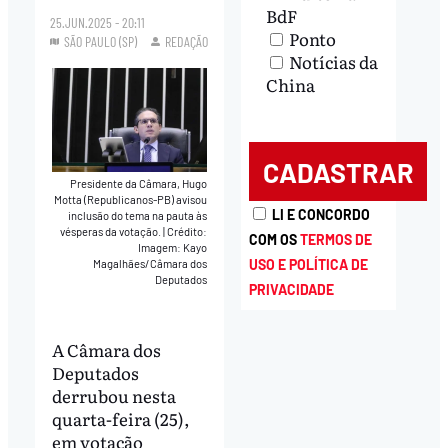
BdF
25.JUN.2025 - 20:11
Ponto
SÃO PAULO (SP)
REDAÇÃO
Notícias da
China
Presidente da Câmara, Hugo
Motta (Republicanos-PB) avisou
LI E CONCORDO
inclusão do tema na pauta às
vésperas da votação.
|
Crédito:
COM OS
TERMOS DE
Imagem: Kayo
USO E POLÍTICA DE
Magalhães/Câmara dos
Deputados
PRIVACIDADE
A Câmara dos
Deputados
derrubou nesta
quarta-feira (25),
em votação