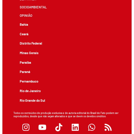
SOCIOAMBIENTAL
OPINIÃO
Bahia
Ceará
Distrito Federal
Minas Gerais
Paraíba
Paraná
Pernambuco
Rio de Janeiro
Rio Grande do Sul
Todos os conteúdos de produção exclusiva e de autoria editorial do Brasil de Fato podem ser
reproduzidos, desde que não sejam alterados e que se deem os devidos créditos.