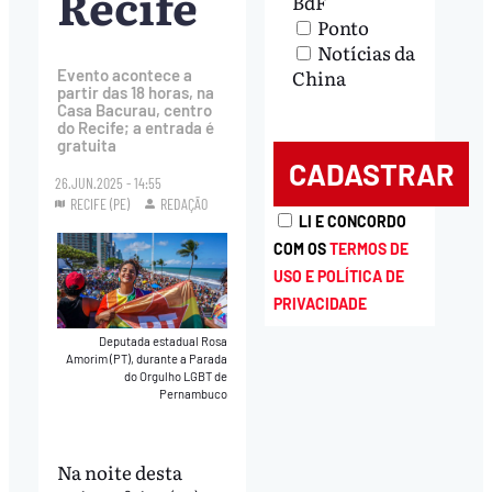
Recife
BdF
Ponto
Notícias da
China
Evento acontece a
partir das 18 horas, na
Casa Bacurau, centro
do Recife; a entrada é
gratuita
26.JUN.2025 - 14:55
RECIFE (PE)
REDAÇÃO
LI E CONCORDO
COM OS
TERMOS DE
USO E POLÍTICA DE
PRIVACIDADE
Deputada estadual Rosa
Amorim (PT), durante a Parada
do Orgulho LGBT de
Pernambuco
Na noite desta