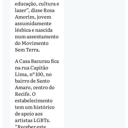
educação, cultura e
lazer”, disse Rosa
Amorim, jovem
assumidamente
lésbica e nascida
num assentamento
do Movimento
Sem Terra.
A Casa Bacurau fica
na rua Capitão
Lima, nº 100, no
bairro de Santo
Amaro, centro do
Recife. O
estabelecimento
tem um histórico
de apoio aos
artistas LGBTs.
“Receber este