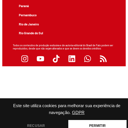
Paraná
Pernambuco
Rio de Janeiro
Rio Grande do Sul
Todos os conteúdos de produção exclusiva e de autoria editorial do Brasil de Fato podem ser
reproduzidos, desde que não sejam alterados e que se deem os devidos créditos.
Este site utiliza cookies para melhorar sua experiência de
navegação.
GDPR
RECUSAR
PERMITIR