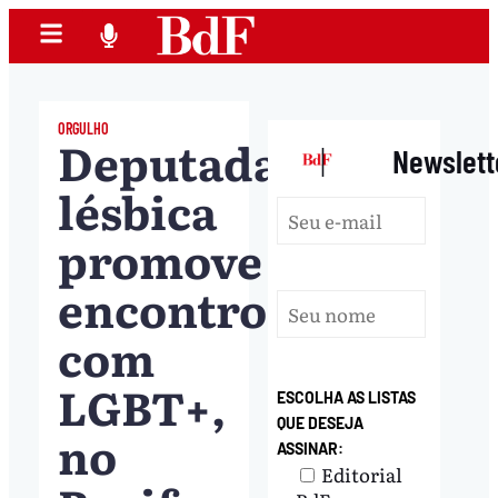
ORGULHO
Deputada
|
Newslett
lésbica
promove
encontro
com
LGBT+,
ESCOLHA AS LISTAS
QUE DESEJA
no
ASSINAR:
Editorial