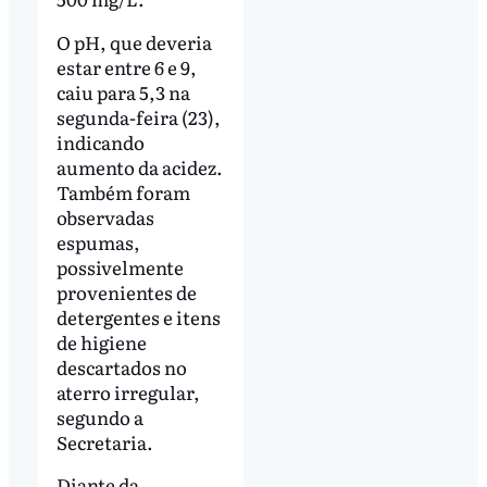
O pH, que deveria
estar entre 6 e 9,
caiu para 5,3 na
segunda-feira (23),
indicando
aumento da acidez.
Também foram
observadas
espumas,
possivelmente
provenientes de
detergentes e itens
de higiene
descartados no
aterro irregular,
segundo a
Secretaria.
Diante da