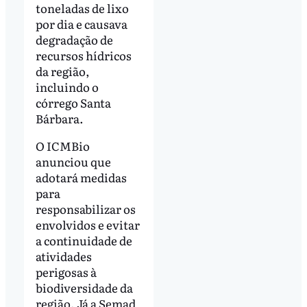
toneladas de lixo
por dia e causava
degradação de
recursos hídricos
da região,
incluindo o
córrego Santa
Bárbara.
O ICMBio
anunciou que
adotará medidas
para
responsabilizar os
envolvidos e evitar
a continuidade de
atividades
perigosas à
biodiversidade da
região. Já a Semad