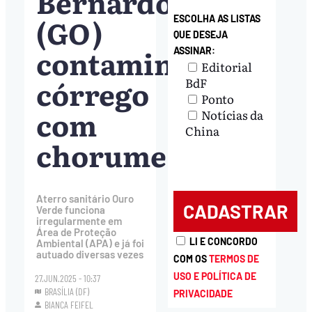
Bernardo
(GO)
ESCOLHA AS LISTAS
QUE DESEJA
contamina
ASSINAR:
Editorial
córrego
BdF
Ponto
com
Notícias da
China
chorume
Aterro sanitário Ouro
Verde funciona
irregularmente em
Área de Proteção
LI E CONCORDO
Ambiental (APA) e já foi
autuado diversas vezes
COM OS
TERMOS DE
USO E POLÍTICA DE
27.JUN.2025 - 10:37
BRASÍLIA (DF)
PRIVACIDADE
BIANCA FEIFEL