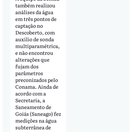
também realizou
análises da água
em três pontos de
captação no
Descoberto, com
auxílio de sonda
multiparamétrica,
e não encontrou
alterações que
fujam dos
parâmetros
preconizados pelo
Conama. Ainda de
acordo com a
Secretaria, a
Saneamento de
Goiás (Saneago) fez
medições na água
subterrânea de