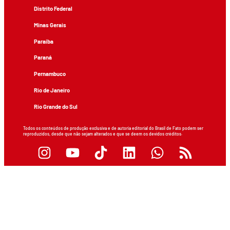
Distrito Federal
Minas Gerais
Paraíba
Paraná
Pernambuco
Rio de Janeiro
Rio Grande do Sul
Todos os conteúdos de produção exclusiva e de autoria editorial do Brasil de Fato podem ser
reproduzidos, desde que não sejam alterados e que se deem os devidos créditos.