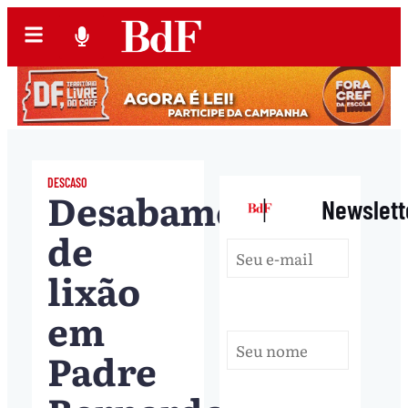
DESCASO
Desabamento
|
Newslett
de
lixão
em
Padre