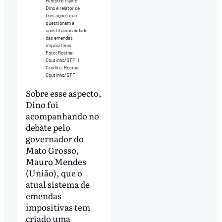
Ministro Flávio
Dino é relator de
três ações que
questionam a
constitucionalidade
das emendas
impositivas.
Foto: Rosinei
Coutinho/STF
|
Crédito: Rosinei
Coutinho/STF
Sobre esse aspecto,
Dino foi
acompanhando no
debate pelo
governador do
Mato Grosso,
Mauro Mendes
(União), que o
atual sistema de
emendas
impositivas tem
criado uma