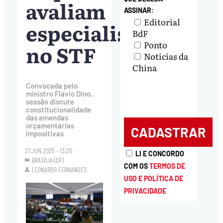
avaliam
ASSINAR:
Editorial
especialistas
BdF
Ponto
no STF
Notícias da
China
Convocada pelo
ministro Flávio Dino,
sessão discute
constitucionalidade
das emendas
orçamentárias
impositivas
27.JUN.2025 - 13:20
LI E CONCORDO
BRASÍLIA (DF)
COM OS
TERMOS DE
LEONARDO FERNANDES
USO E POLÍTICA DE
PRIVACIDADE