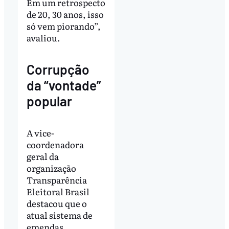
Em um retrospecto
de 20, 30 anos, isso
só vem piorando”,
avaliou.
Corrupção
da “vontade”
popular
A vice-
coordenadora
geral da
organização
Transparência
Eleitoral Brasil
destacou que o
atual sistema de
emendas