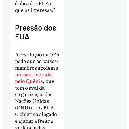
é obra dos EUA e
que os interessa.”
Pressão dos
EUA
A resolução da OEA
pede que os países-
membros apoiem a
missão liderada
pelo Quênia
, que
tem o aval da
Organização das
Nações Unidas
(ONU) e dos EUA.
O objetivo alegado
é ajudar a frear a
violência das