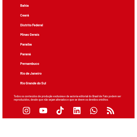
Bahia
Ceará
Distrito Federal
Minas Gerais
Paraíba
Paraná
Pernambuco
Rio de Janeiro
Rio Grande do Sul
Todos os conteúdos de produção exclusiva e de autoria editorial do Brasil de Fato podem ser
reproduzidos, desde que não sejam alterados e que se deem os devidos créditos.