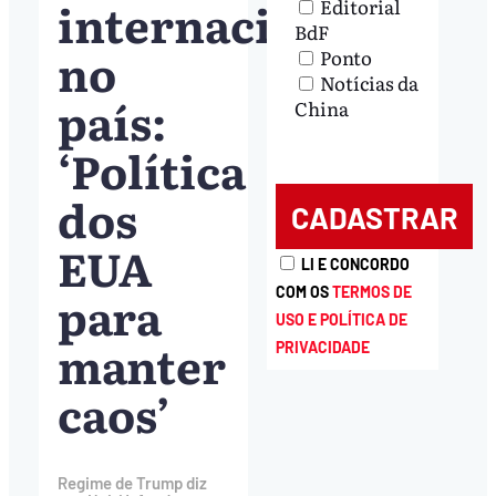
internacional
Editorial
BdF
no
Ponto
Notícias da
país:
China
‘Política
dos
EUA
LI E CONCORDO
para
COM OS
TERMOS DE
USO E POLÍTICA DE
manter
PRIVACIDADE
caos’
Regime de Trump diz