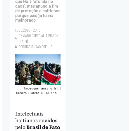
que Haiti 'afunda no
caos', mas anuncia fim
de proteção a haitianos
porque país 'já havia
melhorado'
1.JUL.2025 - 20:18
ENVIADO ESPECIAL A PIGNON
(HAITI)
RODRIGO DURÃO COELHO
Tropas quenianas no Haiti
|
Crédito: Clarens SIFFROY / AFP
Intelectuais
haitianos ouvidos
pelo
Brasil de Fato