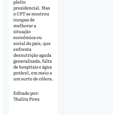
pleito
presidencial. Mas
o CPT se mostrou
incapaz de
melhorar a
situação
econômica ou
social do país, que
enfrenta
desnutrição aguda
generalizada, falta
de hospitais e água
potável, em meio a
um surto de cólera.
Editado por:
Thalita Pires