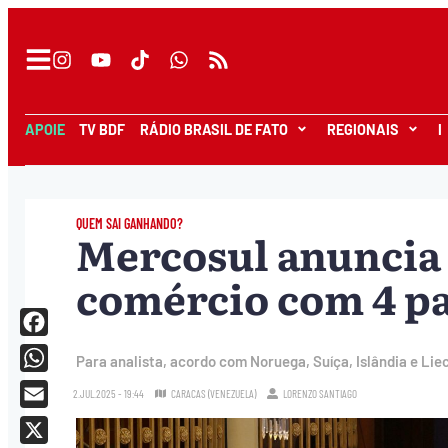
APOIE
TV BDF
RÁDIO BRASIL DE FATO
REGIONAIS
I
QUEM SAI GANHANDO?
Mercosul anuncia 
comércio com 4 pa
Facebook
Para analista, acordo com Noruega, Suíça, Islândia e Li
WhatsApp
2.JUL.2025 - 19:44
CARACAS (VENEZUELA)
LORENZO SANTIAGO
Email