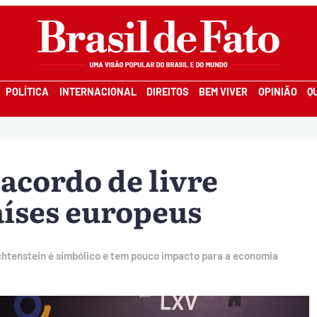
POLÍTICA
INTERNACIONAL
DIREITOS
BEM VIVER
OPINIÃO
Q
acordo de livre
íses europeus
echtenstein é simbólico e tem pouco impacto para a economia