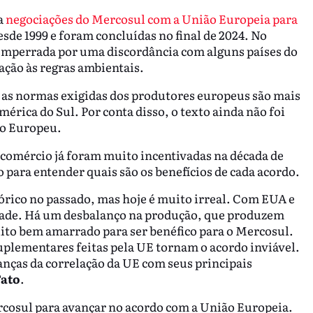
a
negociações do Mercosul com a União Europeia para
esde 1999 e foram concluídas no final de 2024. No
 emperrada por uma discordância com alguns países do
ação às regras ambientais.
as normas exigidas dos produtores europeus são mais
érica do Sul. Por conta disso, o texto ainda não foi
to Europeu.
e comércio já foram muito incentivadas na década de
o para entender quais são os benefícios de cada acordo.
órico no passado, mas hoje é muito irreal. Com EUA e
idade. Há um desbalanço na produção, que produzem
muito bem amarrado para ser benéfico para o Mercosul.
uplementares feitas pela UE tornam o acordo inviável.
nças da correlação da UE com seus principais
Fato
.
rcosul para avançar no acordo com a União Europeia.