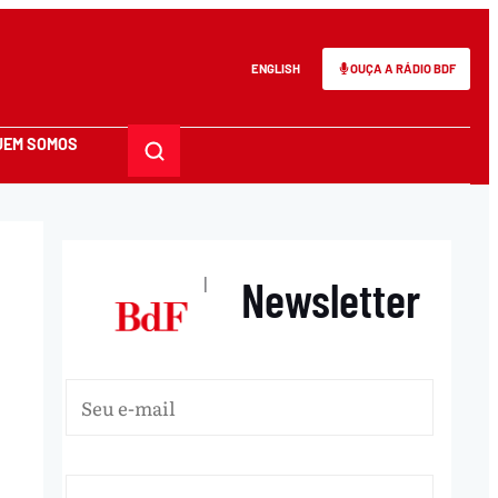
ENGLISH
OUÇA A RÁDIO BDF
UEM SOMOS
Newsletter
|