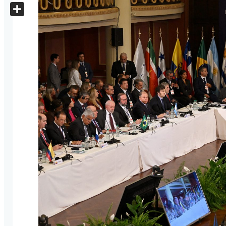
X
Share