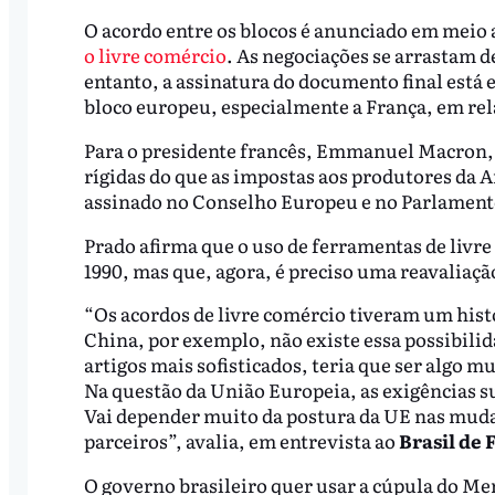
O acordo entre os blocos é anunciado em meio 
o livre comércio
. As negociações se arrastam d
entanto, a assinatura do documento final está
bloco europeu, especialmente a França, em rel
Para o presidente francês, Emmanuel Macron, 
rígidas do que as impostas aos produtores da Am
assinado no Conselho Europeu e no Parlamen
Prado afirma que o uso de ferramentas de livr
1990, mas que, agora, é preciso uma reavaliaçã
“Os acordos de livre comércio tiveram um hist
China, por exemplo, não existe essa possibil
artigos mais sofisticados, teria que ser algo 
Na questão da União Europeia, as exigências s
Vai depender muito da postura da UE nas muda
parceiros”, avalia, em entrevista ao
Brasil de 
O governo brasileiro quer usar a cúpula do Me