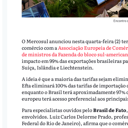
Encontro d
O Mercosul anunciou nesta quarta-feira (2) ter
comércio com a
Associação Europeia de Comérc
de ministros da Fazenda do bloco sul-america
impacto em 99% das exportações brasileiras pa
Suíça, Islândia e Liechtenstein.
A ideia é que a maioria das tarifas sejam elimi
Efta eliminará 100% das tarifas de importação 
enquanto o Brasil terá aproximadamente 97% d
europeu terá acesso preferencial aos principa
Para especialistas ouvidos pelo
Brasil de Fato
envolvidos. Luiz Carlos Delorme Prado, profe
Federal do Rio de Janeiro), afirma que o comérc