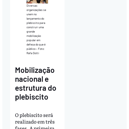
Diversas
organizações se
unem no
lançamento do
plebiscito para
construir uma
grande
mobilização
popular em
defesa do que é
público – Foto:
Rafa Dotti
Mobilização
nacional e
estrutura do
plebiscito
O plebiscito será
realizado em três
fases. A primeira