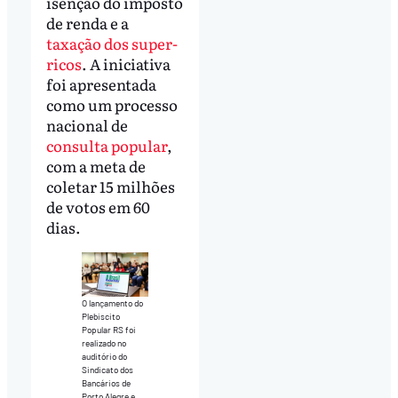
isenção do imposto
de renda e a
taxação dos super-
ricos
. A iniciativa
foi apresentada
como um processo
nacional de
consulta popular
,
com a meta de
coletar 15 milhões
de votos em 60
dias.
O lançamento do
Plebiscito
Popular RS foi
realizado no
auditório do
Sindicato dos
Bancários de
Porto Alegre e