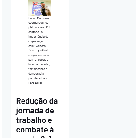
Lucas Monteiro,
coordenador do
plebiscito no RS,
destacou a
importância da
organização
coletiva para
fazer o plebiscito
chegar em cada
bairro, escola e
local de trabalho,
fortalecendo a
democracia
popular – Foto:
Rafa Dotti
Redução da
jornada de
trabalho e
combate à