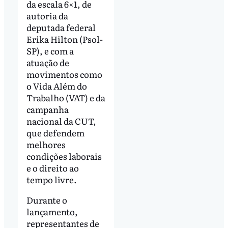
da escala 6×1, de
autoria da
deputada federal
Erika Hilton (Psol-
SP), e com a
atuação de
movimentos como
o Vida Além do
Trabalho (VAT) e da
campanha
nacional da CUT,
que defendem
melhores
condições laborais
e o direito ao
tempo livre.
Durante o
lançamento,
representantes de