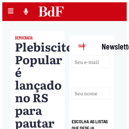
DEMOCRACIA
Plebiscito
|
Newslett
Popular
é
lançado
no RS
para
pautar
ESCOLHA AS LISTAS
QUE DESEJA