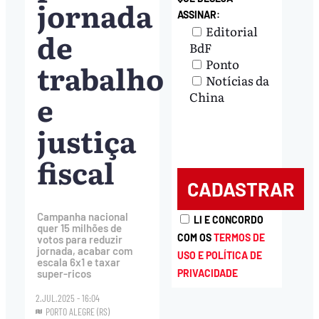
jornada
ASSINAR:
Editorial
de
BdF
Ponto
trabalho
Notícias da
e
China
justiça
fiscal
Campanha nacional
LI E CONCORDO
quer 15 milhões de
COM OS
TERMOS DE
votos para reduzir
jornada, acabar com
USO E POLÍTICA DE
escala 6x1 e taxar
PRIVACIDADE
super-ricos
2.JUL.2025 - 16:04
PORTO ALEGRE (RS)