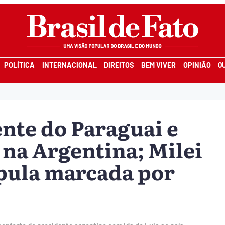
POLÍTICA
INTERNACIONAL
DIREITOS
BEM VIVER
OPINIÃO
Q
ente do Paraguai e
 na Argentina; Milei
úpula marcada por