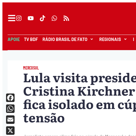
APOIE
TV BDF
RÁDIO BRASIL DE FATO
REGIONAIS
I
MERCOSUL
Lula visita presid
Cristina Kirchner
fica isolado em c
Facebook
tensão
WhatsApp
Email