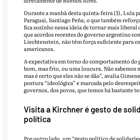
diretamente de Buenos Aires.
Durante a manhã desta quinta-feira (3), Lula 
Paraguai, Santiago Peña, o que também reforça
fica sozinho nessa ideia de tornar mais liberal
que acordos recentes do governo argentino com
Liechtenstein, não têm força suficiente para c
americanos.
A expectativa em torno do comportamento do pr
bom, mas frio, ou uma loucura. Não sabemos m
mas é certo que eles não se dão”, avalia Gimene
postura “ideológica” e marcada pelo desrespeit
governos, dos povos, que temos há bastante t
Visita a Kirchner é gesto de so
política
Por outro lado, um “gesto político de solidarie