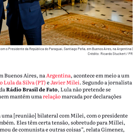
o com o Presidente da República do Paraguai, Santiago Peña, em Buenos Aires, na Argentina
|
Crédito: Ricardo Stuckert / PR
 em Buenos Aires, na
Argentina
, acontece em meio a um
o Lula da Silva (PT)
e
Javier Milei
. Segundo a jornalista
 da
Rádio Brasil de Fato
, Lula não pretende se
 quem mantém uma
relação
marcada por declarações
m uma [reunião] bilateral com Milei, com o presidente
também. Eles têm certa tensão, sobretudo para Millei,
amou de comunista e outras coisas”, relata Gimenez,