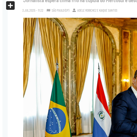
Jornalista espera clima frio na cúpula do Mercosul e des
X
3.JUL.2025 - 11:22
SÃO PAULO (SP)
ADELE ROBICHEZ
E
KAIQUE SANTOS
Share