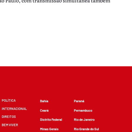
ão Paulo, com transmissão simultânea também
POLÍTICA
Bahia
Paraná
INTERNACIONAL
Ceará
Pernambuco
DIREITOS
Distrito Federal
Rio de Janeiro
BEM VIVER
Minas Gerais
Rio Grande do Sul