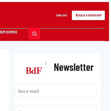
ENGLISH
OUÇA A RÁDIO BDF
UEM SOMOS
Newsletter
|