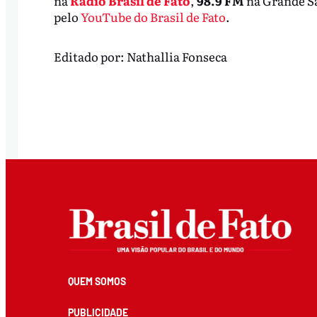
na
Rádio Brasil de Fato
,
98.9 FM
na Grande S
pelo
YouTube do Brasil de Fato
.
Editado por:
Nathallia Fonseca
QUEM SOMOS
PUBLICIDADE