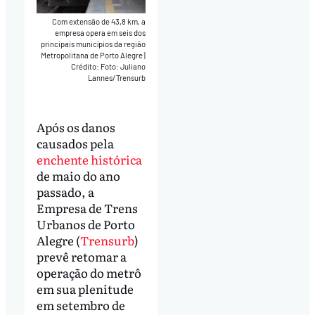
Com extensão de 43,8 km, a
empresa opera em seis dos
principais municípios da região
Metropolitana de Porto Alegre
|
Crédito: Foto: Juliano
Lannes/Trensurb
Após os danos
causados pela
enchente histórica
de maio do ano
passado, a
Empresa de Trens
Urbanos de Porto
Alegre (
Trensurb
)
prevê retomar a
operação do metrô
em sua plenitude
em setembro de