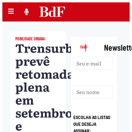
MOBILIDADE URBANA
Trensurb
|
Newslett
prevê
retomada
plena
em
setembro
ESCOLHA AS LISTAS
e
QUE DESEJA
ASSINAR: