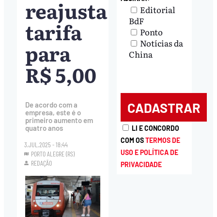
reajusta
Editorial
BdF
tarifa
Ponto
Notícias da
para
China
R$ 5,00
De acordo com a
empresa, este é o
primeiro aumento em
quatro anos
LI E CONCORDO
COM OS
TERMOS DE
3.JUL.2025 - 18:44
USO E POLÍTICA DE
PORTO ALEGRE (RS)
REDAÇÃO
PRIVACIDADE