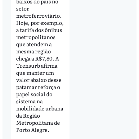
baixos do país no
setor
metroferroviário.
Hoje, por exemplo,
a tarifa dos ônibus
metropolitanos
que atendem a
mesma região
chega a R$ 7,80. A
Trensurb afirma
que manter um
valor abaixo desse
patamar reforça o
papel social do
sistema na
mobilidade urbana
da Região
Metropolitana de
Porto Alegre.