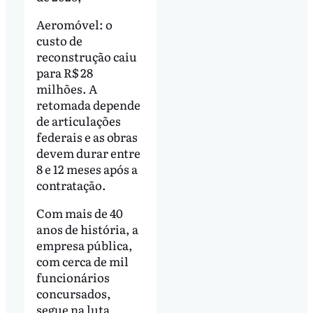
Aeromóvel: o
custo de
reconstrução caiu
para R$ 28
milhões. A
retomada depende
de articulações
federais e as obras
devem durar entre
8 e 12 meses após a
contratação.
Com mais de 40
anos de história, a
empresa pública,
com cerca de mil
funcionários
concursados,
segue na luta