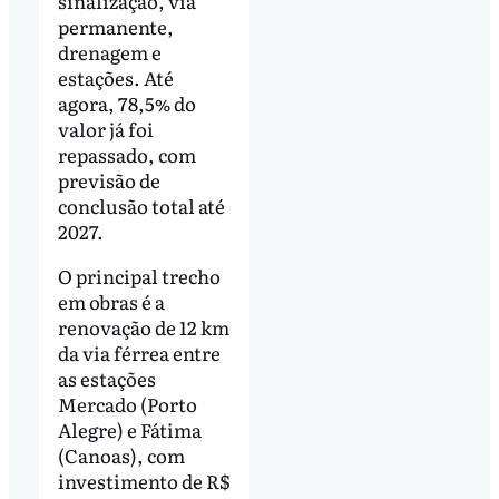
sinalização, via
permanente,
drenagem e
estações. Até
agora, 78,5% do
valor já foi
repassado, com
previsão de
conclusão total até
2027.
O principal trecho
em obras é a
renovação de 12 km
da via férrea entre
as estações
Mercado (Porto
Alegre) e Fátima
(Canoas), com
investimento de R$