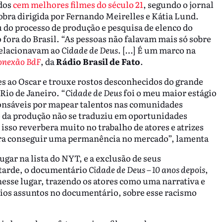
dos
cem melhores filmes do século 21
, segundo o jornal
 obra dirigida por Fernando Meirelles e Kátia Lund.
u do processo de produção e pesquisa de elenco do
 fora do Brasil. “As pessoas não falavam mais só sobre
 relacionavam ao
Cidade de Deus
. […] É um marco na
onexão BdF
, da
Rádio Brasil de Fato
.
es ao Oscar e trouxe rostos desconhecidos do grande
Rio de Janeiro. “
Cidade de Deus
foi o meu maior estágio
sponsáveis por mapear talentos nas comunidades
so da produção não se traduziu em oportunidades
 isso reverbera muito no trabalho de atores e atrizes
ara conseguir uma permanência no mercado”, lamenta
ugar na lista do NYT, e a exclusão de seus
s tarde, o documentário
Cidade de Deus – 10 anos depois
,
nesse lugar, trazendo os atores como uma narrativa e
ios assuntos no documentário, sobre esse racismo