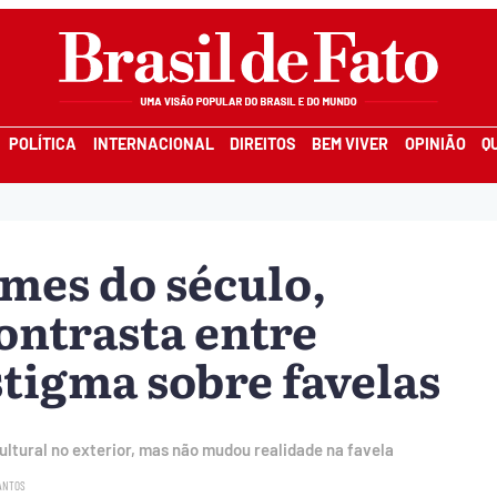
POLÍTICA
INTERNACIONAL
DIREITOS
BEM VIVER
OPINIÃO
Q
lmes do século,
ontrasta entre
stigma sobre favelas
ultural no exterior, mas não mudou realidade na favela
SANTOS