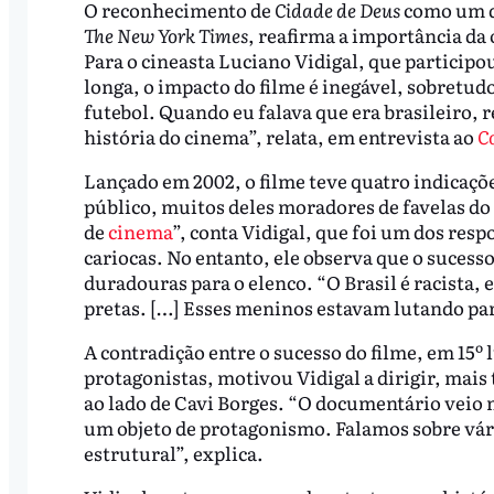
O reconhecimento de
Cidade de Deus
como um 
The New York Times
, reafirma a importância da
Para o cineasta Luciano Vidigal, que participo
longa, o impacto do filme é inegável, sobretudo
futebol. Quando eu falava que era brasileiro,
história do cinema”, relata, em entrevista ao
C
Lançado em 2002, o filme teve quatro indicaçõ
público, muitos deles moradores de favelas do 
de
cinema
”, conta Vidigal, que foi um dos re
cariocas. No entanto, ele observa que o suces
duradouras para o elenco. “O Brasil é racista, e
pretas. […] Esses meninos estavam lutando p
A contradição entre o sucesso do filme, em 15º l
protagonistas, motivou Vidigal a dirigir, mai
ao lado de Cavi Borges. “O documentário veio 
um objeto de protagonismo. Falamos sobre vár
estrutural”, explica.