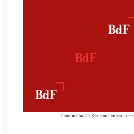
“Cidade de Deus” (2002) foi único filme brasileiro i