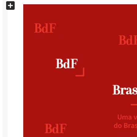
X
Share