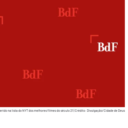
nserido na lista do NYT dos melhores filmes do século 21
|
Crédito: Divulgação/Cidade de Deus