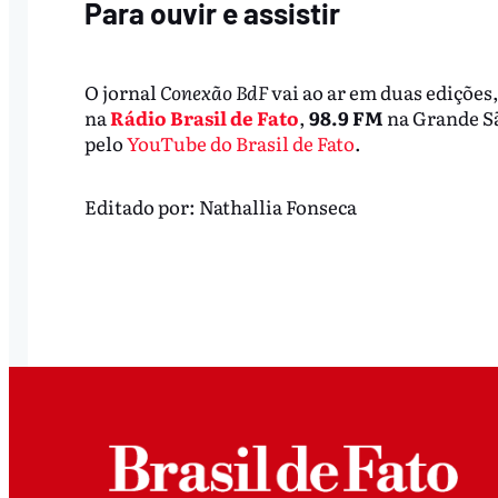
Para ouvir e assistir
O jornal
Conexão BdF
vai ao ar em duas edições,
na
Rádio Brasil de Fato
,
98.9 FM
na Grande S
pelo
YouTube do Brasil de Fato
.
Editado por:
Nathallia Fonseca