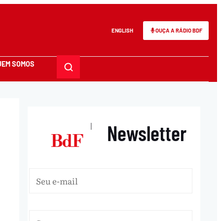
ENGLISH
OUÇA A RÁDIO BDF
UEM SOMOS
Newsletter
|