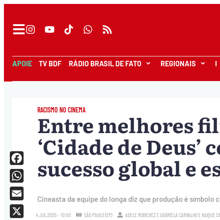
APOIE
TV BDF
RÁDIO BRASIL DE FATO
REGIONAIS
I
RACISMO NO CINEMA
Entre melhores fi
‘Cidade de Deus’ c
sucesso global e e
Facebook
WhatsApp
Cineasta da equipe do longa diz que produção é símbolo c
Email
4.JUL.2025 - 10:50
SÃO PAULO (SP)
ADELE ROBICHEZ
E
GABRIELA CARVALHO
E
KAIQUE 