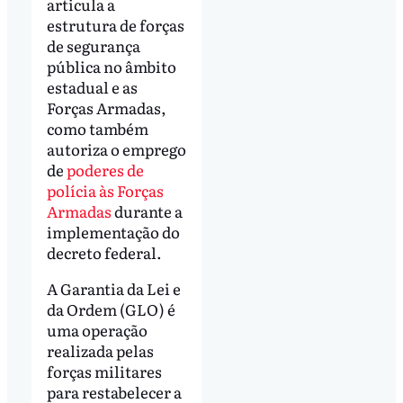
articula a
estrutura de forças
de segurança
pública no âmbito
estadual e as
Forças Armadas,
como também
autoriza o emprego
de
poderes de
polícia às Forças
Armadas
durante a
implementação do
decreto federal.
A Garantia da Lei e
da Ordem (GLO) é
uma operação
realizada pelas
forças militares
para restabelecer a