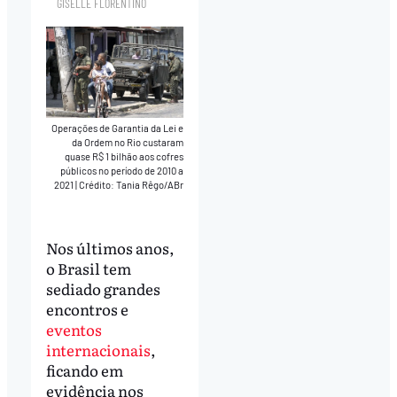
GISELLE FLORENTINO
Operações de Garantia da Lei e
da Ordem no Rio custaram
quase R$ 1 bilhão aos cofres
públicos no período de 2010 a
2021
|
Crédito: Tania Rêgo/ABr
Nos últimos anos,
o Brasil tem
sediado grandes
encontros e
eventos
internacionais
,
ficando em
evidência nos