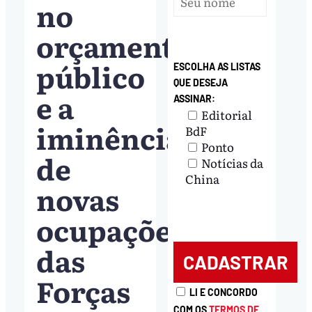
no
orçamento
público
ESCOLHA AS LISTAS
QUE DESEJA
e a
ASSINAR:
Editorial
iminência
BdF
Ponto
de
Notícias da
China
novas
ocupações
das
Forças
LI E CONCORDO
COM OS
TERMOS DE