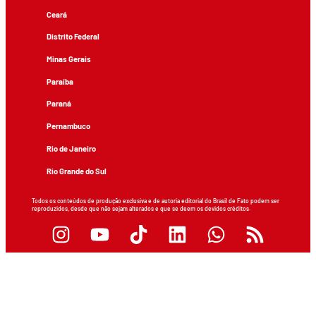
Ceará
Distrito Federal
Minas Gerais
Paraíba
Paraná
Pernambuco
Rio de Janeiro
Rio Grande do Sul
Todos os conteúdos de produção exclusiva e de autoria editorial do Brasil de Fato podem ser
reproduzidos, desde que não sejam alterados e que se deem os devidos créditos.