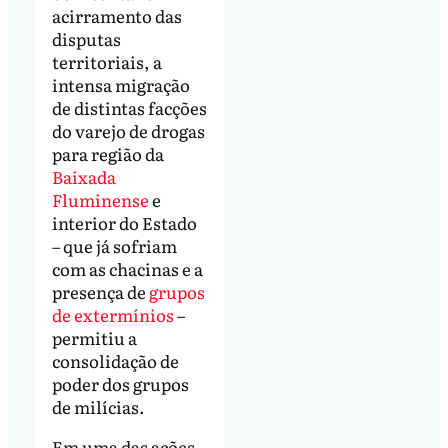
acirramento das
disputas
territoriais, a
intensa migração
de distintas facções
do varejo de drogas
para região da
Baixada
Fluminense
e
interior do Estado
– que já sofriam
com as chacinas e a
presença de
grupos
de extermínios
–
permitiu a
consolidação de
poder dos grupos
de milícias.
Em uma das ações