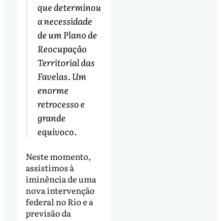
que determinou
a necessidade
de um Plano de
Reocupação
Territorial das
Favelas. Um
enorme
retrocesso e
grande
equívoco.
Neste momento,
assistimos à
iminência de uma
nova intervenção
federal no Rio e a
previsão da