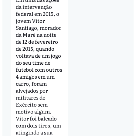
da intervenção
federal em 2015, ​​o
jovem Vitor
Santiago, morador
da Maré na noite
de 12 de fevereiro
de 2015, quando
voltava de um jogo
do seu time de
futebol com outros
4 amigos em um
carro, foram
alvejados por
militares do
Exército sem
motivo algum.
Vitor foi baleado
com dois tiros, um
atingindo a sua