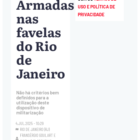
Armadas
USO E POLÍTICA DE
nas
PRIVACIDADE
favelas
do Rio
de
Janeiro
Não há critérios bem
definidos para a
utilização deste
dispositivo de
militarização
4.JUL.2025 - 10:29
RIO DE JANEIRO (RJ)
FRANSÉRGIO GOULART
E