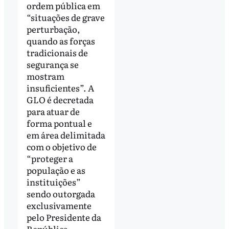
ordem pública em
“situações de grave
perturbação,
quando as forças
tradicionais de
segurança se
mostram
insuficientes”. A
GLO é decretada
para atuar de
forma pontual e
em área delimitada
com o objetivo de
“proteger a
população e as
instituições”
sendo outorgada
exclusivamente
pelo Presidente da
República.