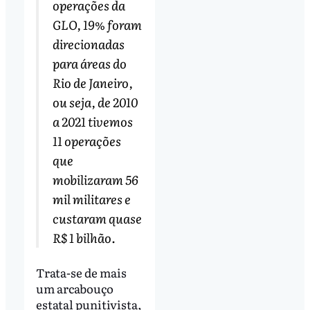
operações da
GLO, 19% foram
direcionadas
para áreas do
Rio de Janeiro,
ou seja, de 2010
a 2021 tivemos
11 operações
que
mobilizaram 56
mil militares e
custaram quase
R$ 1 bilhão.
Trata-se de mais
um arcabouço
estatal punitivista,