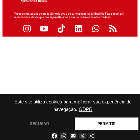
Rio Grande do Sul
Todos os conteúdos de produção exclusiva e de autoria editorial do Brasil de Fato podem ser
reproduzidos, desde que não sejam alterados e que se deem os devidos créditos.
Este site utiliza cookies para melhorar sua experiência de
navegação.
GDPR
RECUSAR
PERMITIR
Facebook
WhatsApp
Email
X
Share
×