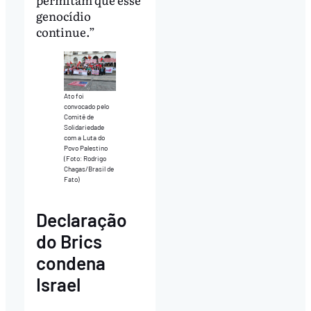
genocídio
continue.”
Ato foi
convocado pelo
Comitê de
Solidariedade
com a Luta do
Povo Palestino
(Foto: Rodrigo
Chagas/Brasil de
Fato)
Declaração
do Brics
condena
Israel