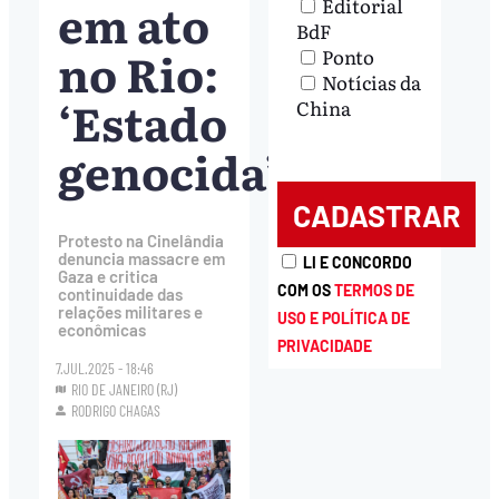
em ato
Editorial
BdF
no Rio:
Ponto
Notícias da
‘Estado
China
genocida’
Protesto na Cinelândia
denuncia massacre em
LI E CONCORDO
Gaza e critica
COM OS
TERMOS DE
continuidade das
relações militares e
USO E POLÍTICA DE
econômicas
PRIVACIDADE
7.JUL.2025 - 18:46
RIO DE JANEIRO (RJ)
RODRIGO CHAGAS