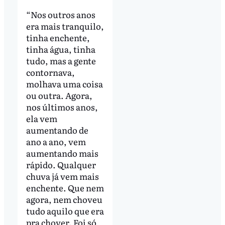
“Nos outros anos
era mais tranquilo,
tinha enchente,
tinha água, tinha
tudo, mas a gente
contornava,
molhava uma coisa
ou outra. Agora,
nos últimos anos,
ela vem
aumentando de
ano a ano, vem
aumentando mais
rápido. Qualquer
chuva já vem mais
enchente. Que nem
agora, nem choveu
tudo aquilo que era
pra chover. Foi só