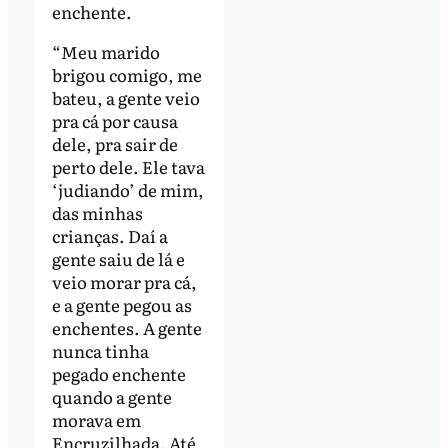
enchente.
“Meu marido
brigou comigo, me
bateu, a gente veio
pra cá por causa
dele, pra sair de
perto dele. Ele tava
‘judiando’ de mim,
das minhas
crianças. Daí a
gente saiu de lá e
veio morar pra cá,
e a gente pegou as
enchentes. A gente
nunca tinha
pegado enchente
quando a gente
morava em
Encruzilhada. Até