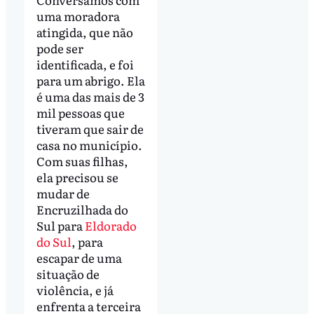
uma moradora
atingida, que não
pode ser
identificada, e foi
para um abrigo. Ela
é uma das mais de 3
mil pessoas que
tiveram que sair de
casa no município.
Com suas filhas,
ela precisou se
mudar de
Encruzilhada do
Sul para
Eldorado
do Sul
, para
escapar de uma
situação de
violência, e já
enfrenta a terceira