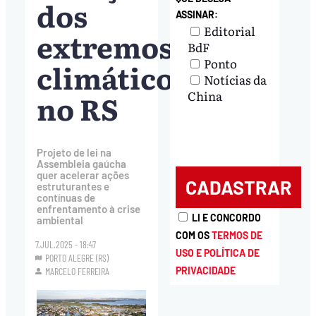
dos
ASSINAR:
Editorial
extremos
BdF
Ponto
climáticos
Notícias da
no RS
China
Projeto de lei na
Assembleia gaúcha
quer acelerar ações
estruturantes e
contínuas de
enfrentamento à crise
LI E CONCORDO
ambiental
COM OS
TERMOS DE
7.JUL.2025 - 18:47
USO E POLÍTICA DE
PORTO ALEGRE (RS)
PRIVACIDADE
MARCELO FERREIRA