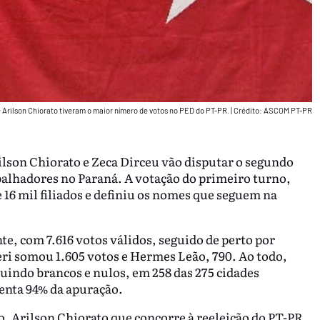
 Arilson Chiorato tiveram o maior nímero de votos no PED do PT-PR.
|
Crédito: ASCOM PT-PR
lson Chiorato e Zeca Dirceu vão disputar o segundo
abalhadores no Paraná. A votação do primeiro turno,
16 mil filiados e definiu os nomes que seguem na
e, com 7.616 votos válidos, seguido de perto por
eri somou 1.605 votos e Hermes Leão, 790. Ao todo,
luindo brancos e nulos, em 258 das 275 cidades
enta 94% da apuração.
o, Arilson Chiorato que concorre à reeleição do PT-PR