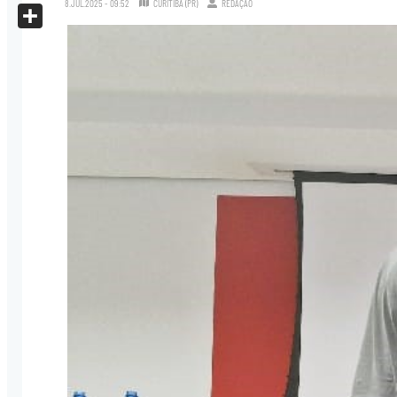
8.JUL.2025 - 09:52
CURITIBA (PR)
REDAÇÃO
X
Share