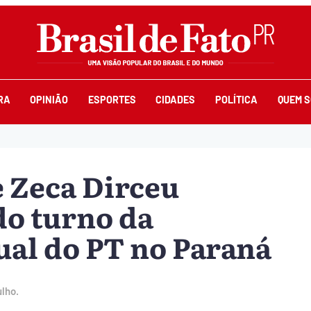
RA
OPINIÃO
ESPORTES
CIDADES
POLÍTICA
QUEM 
e Zeca Dirceu
do turno da
ual do PT no Paraná
lho.