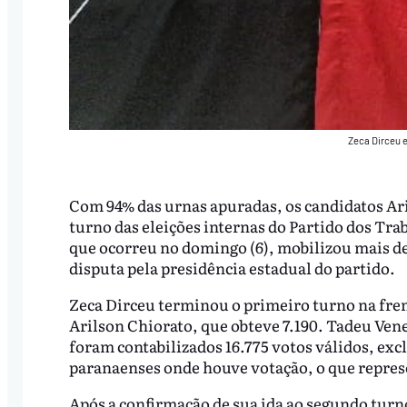
Zeca Dirceu e
Com 94% das urnas apuradas, os candidatos Ari
turno das eleições internas do Partido dos Tr
que ocorreu no domingo (6), mobilizou mais de 
disputa pela presidência estadual do partido.
Zeca Dirceu terminou o primeiro turno na frent
Arilson Chiorato, que obteve 7.190. Tadeu Ven
foram contabilizados 16.775 votos válidos, exc
paranaenses onde houve votação, o que repres
Após a confirmação de sua ida ao segundo turn