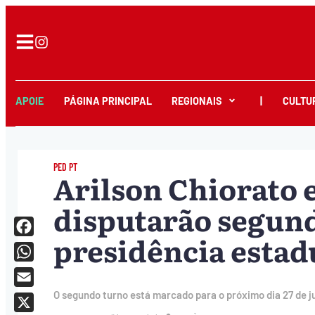
APOIE
PÁGINA PRINCIPAL
REGIONAIS
|
CULTU
PED PT
Arilson Chiorato 
disputarão segun
presidência estad
Facebook
WhatsApp
Email
O segundo turno está marcado para o próximo dia 27 de ju