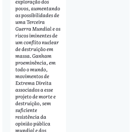
exploração dos
povos, aumentando
as possibilidades de
uma Terceira
Guerra Mundial e os
riscos iminentes de
um conflito nuclear
de destruição em
massa. Ganham
proeminência, em
todo o mundo,
movimentos de
Extrema Direita
associados a esse
projeto de morte e
destruição, sem
suficiente
resistência da
opinião pública
mundial e dos