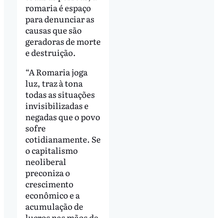
romaria é espaço
para denunciar as
causas que são
geradoras de morte
e destruição.
“A Romaria joga
luz, traz à tona
todas as situações
invisibilizadas e
negadas que o povo
sofre
cotidianamente. Se
o capitalismo
neoliberal
preconiza o
crescimento
econômico e a
acumulação de
lucros nas mãos de