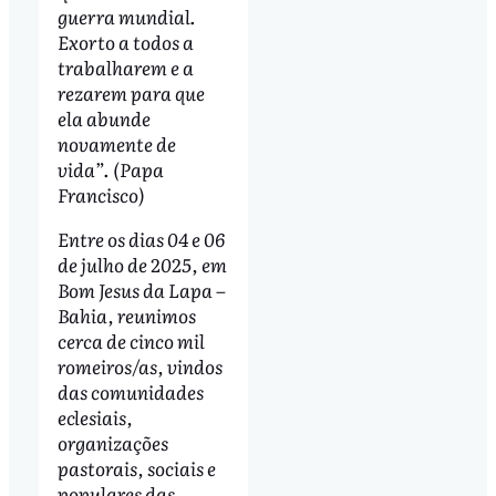
guerra mundial.
Exorto a todos a
trabalharem e a
rezarem para que
ela abunde
novamente de
vida
”.
(Papa
Francisco)
Entre os dias 04 e 06
de julho de 2025, em
Bom Jesus da Lapa –
Bahia, reunimos
cerca de cinco mil
romeiros/as, vindos
das comunidades
eclesiais,
organizações
pastorais, sociais e
populares das