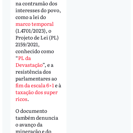
na contramão dos
interesses do povo,
como a lei do
marco temporal
(1.4701/2023), o
Projeto de Lei (PL)
2159/2021,
conhecido como
“
PL da
Devastação
”, e a
resistência dos
parlamentares ao
fim da escala 6×1
e à
taxação dos super
ricos
.
O documento
também denuncia
o avanço da
mineração e do