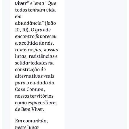
viver”
e lema “Que
todos tenham vida
em
abundância” (João
10, 10). O grande
encontro favoreceu
a acolhida de nós,
romeiros/as, nossas
lutas, resistências e
solidariedades na
construção de
alternativas reais
para o cuidado da
Casa Comum,
nossos territórios
como espaços livres
de Bem Viver.
Em comunhão,
neste lugar