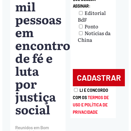
mil
ASSINAR:
Editorial
pessoas
BdF
Ponto
em
Notícias da
encontro
China
de fé e
luta
por
justiça
LI E CONCORDO
COM OS
TERMOS DE
social
USO E POLÍTICA DE
PRIVACIDADE
Reunidos em Bom