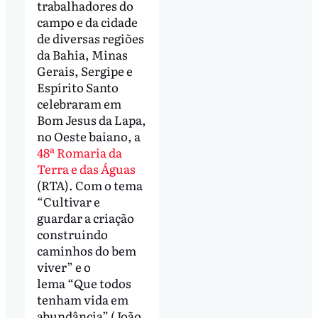
trabalhadores do
campo e da cidade
de diversas regiões
da Bahia, Minas
Gerais, Sergipe e
Espírito Santo
celebraram em
Bom Jesus da Lapa,
no Oeste baiano, a
48ª Romaria da
Terra e das Águas
(RTA). Com o tema
“Cultivar e
guardar a criação
construindo
caminhos do bem
viver” e o
lema “Que todos
tenham vida em
abundância” (João