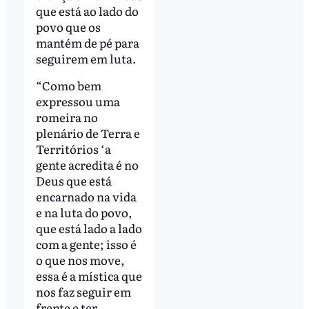
que está ao lado do
povo que os
mantém de pé para
seguirem em luta.
“Como bem
expressou uma
romeira no
plenário de Terra e
Territórios ‘a
gente acredita é no
Deus que está
encarnado na vida
e na luta do povo,
que está lado a lado
com a gente; isso é
o que nos move,
essa é a mística que
nos faz seguir em
frente e ter