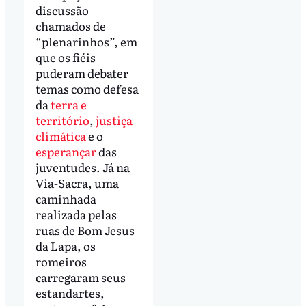
discussão
chamados de
“plenarinhos”, em
que os fiéis
puderam debater
temas como defesa
da
terra e
território
,
justiça
climática
e o
esperançar
das
juventudes. Já na
Via-Sacra, uma
caminhada
realizada pelas
ruas de Bom Jesus
da Lapa, os
romeiros
carregaram seus
estandartes,