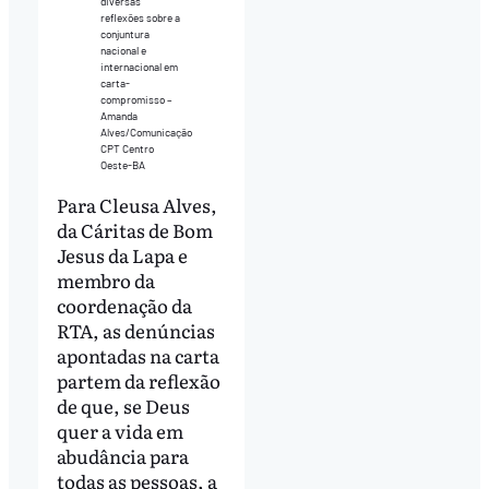
diversas
reflexões sobre a
conjuntura
nacional e
internacional em
carta-
compromisso –
Amanda
Alves/Comunicação
CPT Centro
Oeste-BA
Para Cleusa Alves,
da Cáritas de Bom
Jesus da Lapa e
membro da
coordenação da
RTA, as denúncias
apontadas na carta
partem da reflexão
de que, se Deus
quer a vida em
abudância para
todas as pessoas, a