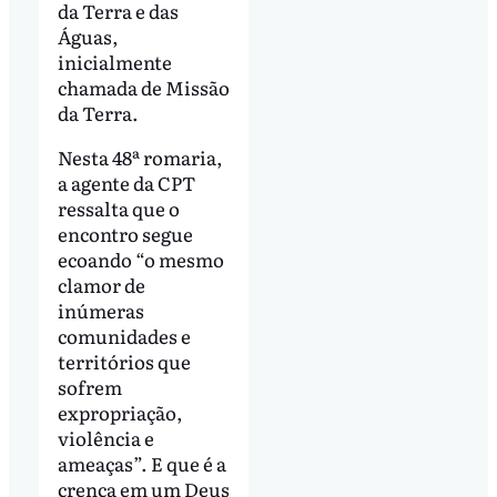
da Terra e das
Águas,
inicialmente
chamada de Missão
da Terra.
Nesta 48ª romaria,
a agente da CPT
ressalta que o
encontro segue
ecoando “o mesmo
clamor de
inúmeras
comunidades e
territórios que
sofrem
expropriação,
violência e
ameaças”. E que é a
crença em um Deus