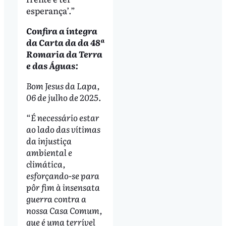
esperança’.”
Confira a íntegra
da Carta da da 48ª
Romaria da Terra
e das Águas:
Bom Jesus da Lapa,
06 de julho de 2025.
“
É necessário estar
ao lado das vítimas
da injustiça
ambiental e
climática,
esforçando-se para
pôr fim à insensata
guerra contra a
nossa Casa Comum,
que é uma terrível