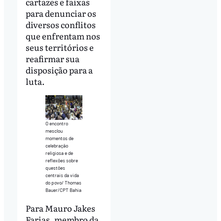
cartazes e faixas
para denunciar os
diversos conflitos
que enfrentam nos
seus territórios e
reafirmar sua
disposição para a
luta.
O encontro
mesclou
momentos de
celebração
religiosa e de
reflexões sobre
questões
centrais da vida
do povo/ Thomas
Bauer/CPT Bahia
Para Mauro Jakes
Farias, membro da