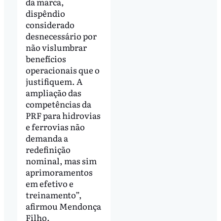
da marca,
dispêndio
considerado
desnecessário por
não vislumbrar
benefícios
operacionais que o
justifiquem. A
ampliação das
competências da
PRF para hidrovias
e ferrovias não
demanda a
redefinição
nominal, mas sim
aprimoramentos
em efetivo e
treinamento”,
afirmou Mendonça
Filho.