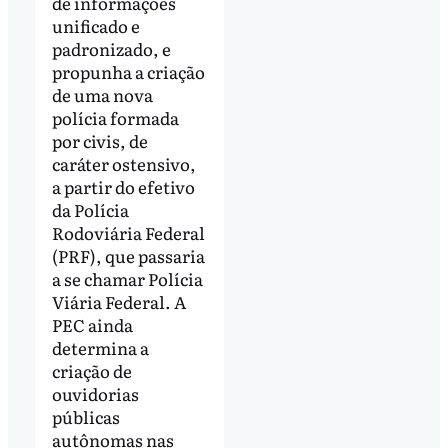
de informações
unificado e
padronizado, e
propunha a criação
de uma nova
polícia formada
por civis, de
caráter ostensivo,
a partir do efetivo
da Polícia
Rodoviária Federal
(PRF), que passaria
a se chamar Polícia
Viária Federal. A
PEC ainda
determina a
criação de
ouvidorias
públicas
autônomas nas