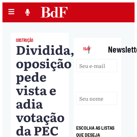
OBSTRUÇÃO
Dividida,
|
Newslett
oposição
pede
vista e
adia
votação
da PEC
ESCOLHA AS LISTAS
QUE DESEJA