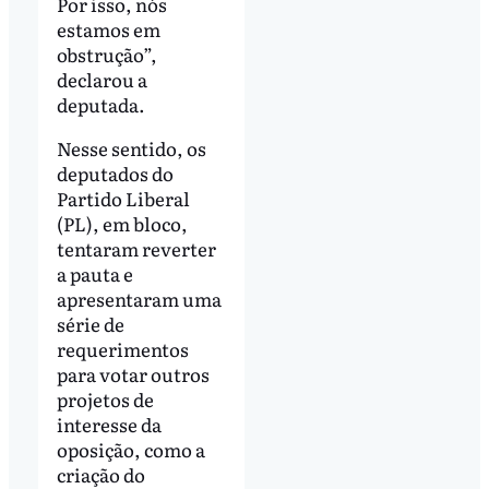
Por isso, nós
estamos em
obstrução”,
declarou a
deputada.
Nesse sentido, os
deputados do
Partido Liberal
(PL), em bloco,
tentaram reverter
a pauta e
apresentaram uma
série de
requerimentos
para votar outros
projetos de
interesse da
oposição, como a
criação do