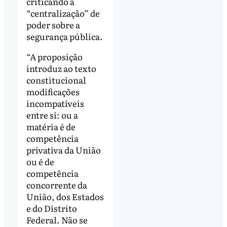
criticando a
“centralização” de
poder sobre a
segurança pública.
“A proposição
introduz ao texto
constitucional
modificações
incompatíveis
entre si: ou a
matéria é de
competência
privativa da União
ou é de
competência
concorrente da
União, dos Estados
e do Distrito
Federal. Não se