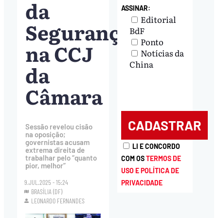
da
ASSINAR:
Editorial
Segurança
BdF
Ponto
na CCJ
Notícias da
China
da
Câmara
Sessão revelou cisão
na oposição;
governistas acusam
LI E CONCORDO
extrema direita de
trabalhar pelo “quanto
COM OS
TERMOS DE
pior, melhor”
USO E POLÍTICA DE
9.JUL.2025 - 15:24
PRIVACIDADE
BRASÍLIA (DF)
LEONARDO FERNANDES