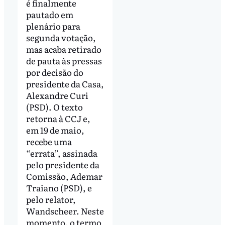
é finalmente
pautado em
plenário para
segunda votação,
mas acaba retirado
de pauta às pressas
por decisão do
presidente da Casa,
Alexandre Curi
(PSD). O texto
retorna à CCJ e,
em 19 de maio,
recebe uma
“errata”, assinada
pelo presidente da
Comissão, Ademar
Traiano (PSD), e
pelo relator,
Wandscheer. Neste
momento, o termo