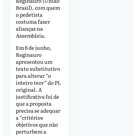
Reginauro (União
Brasil), com quem
o pedetista
costuma fazer
alianças na
Assembleia.
Em 6 de junho,
Reginauro
apresentou um
texto substitutivo
para alterar “o
inteiro teor” do PL
original. A
justificativa foi de
que a proposta
precisa se adequar
a “critérios
objetivos que não
perturbem a