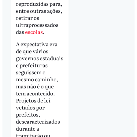
reproduzidas para,
entre outras ações,
retirar os
ultraprocessados
das
escolas
.
A expectativa era
de que vários
governos estaduais
e prefeituras
seguissem o
mesmo caminho,
mas não é o que
tem acontecido.
Projetos de lei
vetados por
prefeitos,
descaracterizados
durante a
tramitação ou