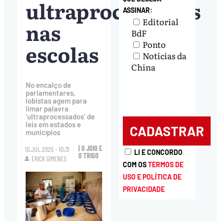
ultraprocessados
ASSINAR:
Editorial
nas
BdF
Ponto
escolas
Notícias da
China
No encalço de
parlamentares,
lobistas agem para
limar palavra
‘ultraprocessados’ de
leis em estados e
municípios
| O JOIO E
10.JUL.2025 - 10:31
LI E CONCORDO
O TRIGO
ERICK GIMENES
COM OS
TERMOS DE
USO E POLÍTICA DE
PRIVACIDADE