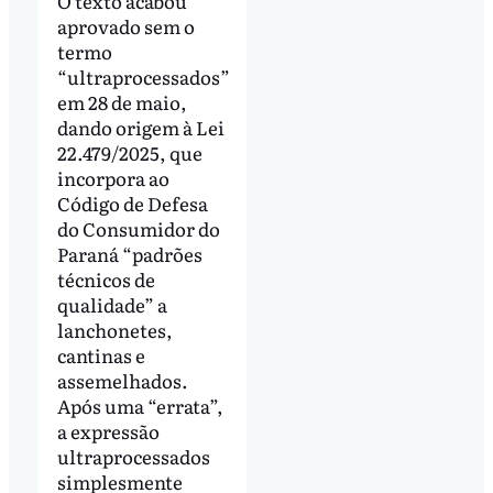
O texto acabou
aprovado sem o
termo
“ultraprocessados”
em 28 de maio,
dando origem à Lei
22.479/2025, que
incorpora ao
Código de Defesa
do Consumidor do
Paraná “padrões
técnicos de
qualidade” a
lanchonetes,
cantinas e
assemelhados.
Após uma “errata”,
a expressão
ultraprocessados
simplesmente