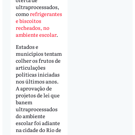
ultraprocessados,
como
refrigerantes
e biscoitos
recheados, no
ambiente escolar
.
Estados e
municípios tentam
colher os frutos de
articulações
políticas iniciadas
nos últimos anos.
A aprovação de
projetos de lei que
banem
ultraprocessados
do ambiente
escolar foi adiante
na cidade do Rio de