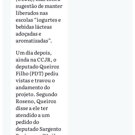
sugestão de manter
liberados nas
escolas “iogurtes e
bebidas lácteas
adoçadas e
aromatizadas”.
Um dia depois,
ainda na CCJR, o
deputado Queiroz
Filho (PDT) pediu
vistas e travou o
andamento do
projeto. Segundo
Roseno, Queiroz
disse a ele ter
atendido a um
pedido do
deputado Sargento