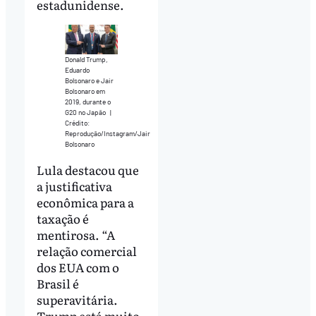
estadunidense.
Donald Trump,
Eduardo
Bolsonaro e Jair
Bolsonaro em
2019, durante o
G20 no Japão
|
Crédito:
Reprodução/Instagram/Jair
Bolsonaro
Lula destacou que
a justificativa
econômica para a
taxação é
mentirosa. “A
relação comercial
dos EUA com o
Brasil é
superavitária.
Trump está muito