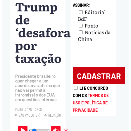
Trump
ASSINAR:
Editorial
de
BdF
Ponto
‘desaforado’
Notícias da
China
por
taxação
Presidente brasileiro
quer chegar a um
acordo, mas afirma que
LI E CONCORDO
não vai permitir
intromissão dos EUA
COM OS
TERMOS DE
em questões internas
USO E POLÍTICA DE
10.JUL.2025 - 22:31
PRIVACIDADE
SÃO PAULO (SP)
REDAÇÃO