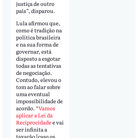
justiça de outro
país”, disparou.
Lula afirmou que,
como é tradição na
política brasileira
e na sua forma de
governar, está
disposto a esgotar
todas as tentativas
de negociação.
Contudo, elevou o
tom ao falar sobre
uma eventual
impossibilidade de
acordo. “
Vamos
aplicar a Lei da
Reciprocidade
e vai
ser infinita a
taxação [caso os