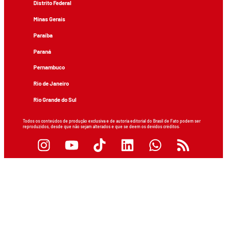
Distrito Federal
Minas Gerais
Paraíba
Paraná
Pernambuco
Rio de Janeiro
Rio Grande do Sul
Todos os conteúdos de produção exclusiva e de autoria editorial do Brasil de Fato podem ser
reproduzidos, desde que não sejam alterados e que se deem os devidos créditos.