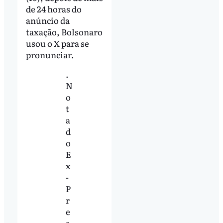
de 24 horas do
anúncio da
taxação, Bolsonaro
usou o X para se
pronunciar.
.
N
o
t
a
d
o
E
x
-
P
r
e
s