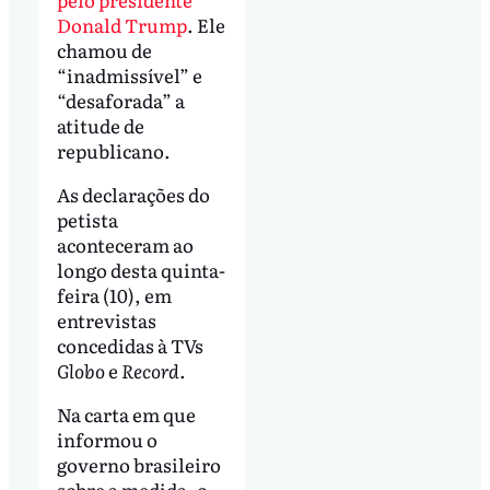
Donald Trump
. Ele
chamou de
“inadmissível” e
“desaforada” a
atitude de
republicano.
As declarações do
petista
aconteceram ao
longo desta quinta-
feira (10), em
entrevistas
concedidas à TVs
Globo
e
Record
.
Na carta em que
informou o
governo brasileiro
sobre a medida, o