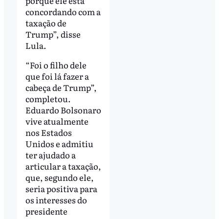
porque ele está
concordando com a
taxação de
Trump”, disse
Lula.
“Foi o filho dele
que foi lá fazer a
cabeça de Trump”,
completou.
Eduardo Bolsonaro
vive atualmente
nos Estados
Unidos e admitiu
ter ajudado a
articular a taxação,
que, segundo ele,
seria positiva para
os interesses do
presidente