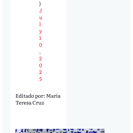
)
J
u
l
y
1
0
,
2
0
2
5
Editado por:
Maria
Teresa Cruz