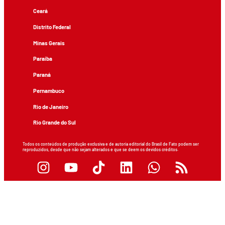
Ceará
Distrito Federal
Minas Gerais
Paraíba
Paraná
Pernambuco
Rio de Janeiro
Rio Grande do Sul
Todos os conteúdos de produção exclusiva e de autoria editorial do Brasil de Fato podem ser
reproduzidos, desde que não sejam alterados e que se deem os devidos créditos.