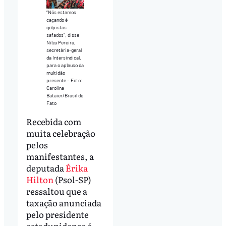
“Nós estamos
caçando é
golpistas
safados”, disse
Nilza Pereira,
secretária-geral
da Intersindical,
para o aplauso da
multidão
presente – Foto:
Carolina
Bataier/Brasil de
Fato
Recebida com
muita celebração
pelos
manifestantes, a
deputada
Érika
Hilton
(Psol-SP)
ressaltou que a
taxação anunciada
pelo presidente
estadunidense é