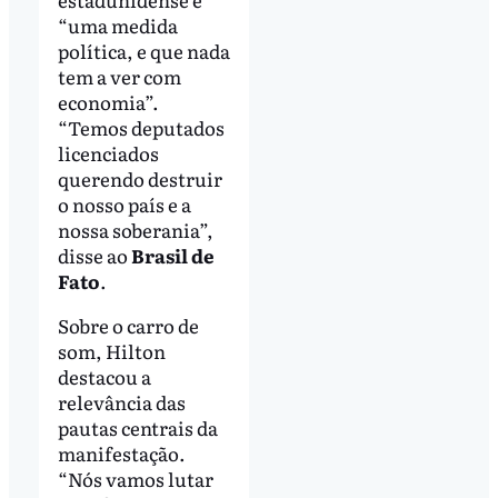
“uma medida
política, e que nada
tem a ver com
economia”.
“Temos deputados
licenciados
querendo destruir
o nosso país e a
nossa soberania”,
disse ao
Brasil de
Fato
.
Sobre o carro de
som, Hilton
destacou a
relevância das
pautas centrais da
manifestação.
“Nós vamos lutar