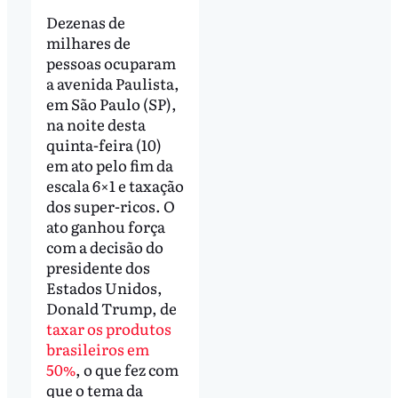
Dezenas de
milhares de
pessoas ocuparam
a avenida Paulista,
em São Paulo (SP),
na noite desta
quinta-feira (10)
em ato pelo fim da
escala 6×1 e taxação
dos super-ricos. O
ato ganhou força
com a decisão do
presidente dos
Estados Unidos,
Donald Trump, de
taxar os produtos
brasileiros em
50%
, o que fez com
que o tema da