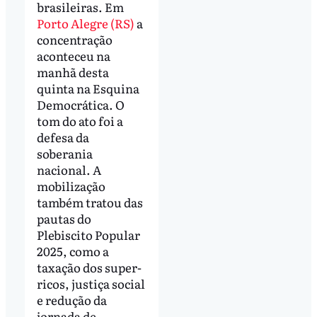
brasileiras. Em
Porto Alegre (RS)
a
concentração
aconteceu na
manhã desta
quinta na Esquina
Democrática. O
tom do ato foi a
defesa da
soberania
nacional. A
mobilização
também tratou das
pautas do
Plebiscito Popular
2025, como a
taxação dos super-
ricos, justiça social
e redução da
jornada de