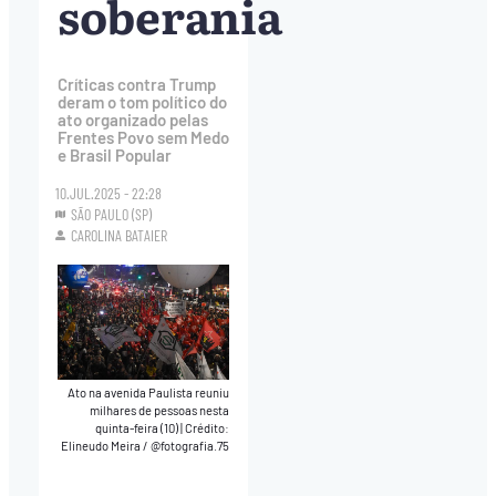
soberania
Críticas contra Trump
deram o tom político do
ato organizado pelas
Frentes Povo sem Medo
e Brasil Popular
10.JUL.2025 - 22:28
SÃO PAULO (SP)
CAROLINA BATAIER
Ato na avenida Paulista reuniu
milhares de pessoas nesta
quinta-feira (10)
|
Crédito:
Elineudo Meira / @fotografia.75