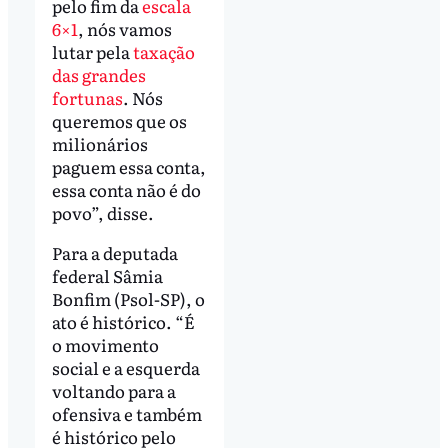
pelo fim da
escala
6×1
, nós vamos
lutar pela
taxação
das grandes
fortunas
. Nós
queremos que os
milionários
paguem essa conta,
essa conta não é do
povo”, disse.
Para a deputada
federal Sâmia
Bonfim (Psol-SP), o
ato é histórico. “É
o movimento
social e a esquerda
voltando para a
ofensiva e também
é histórico pelo