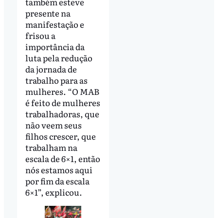
também esteve
presente na
manifestação e
frisou a
importância da
luta pela redução
da jornada de
trabalho para as
mulheres. “O MAB
é feito de mulheres
trabalhadoras, que
não veem seus
filhos crescer, que
trabalham na
escala de 6×1, então
nós estamos aqui
por fim da escala
6×1”, explicou.