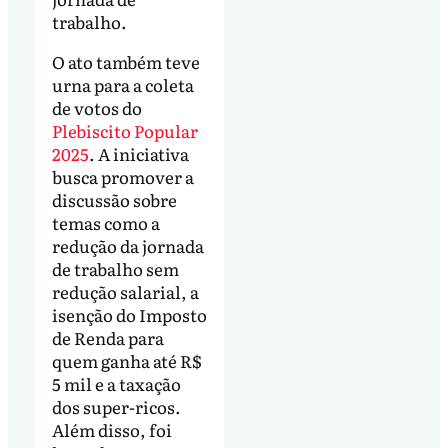
trabalho.
O ato também teve
urna para a coleta
de votos do
Plebiscito Popular
2025
. A iniciativa
busca promover a
discussão sobre
temas como a
redução da jornada
de trabalho sem
redução salarial, a
isenção do Imposto
de Renda para
quem ganha até R$
5 mil e a taxação
dos super-ricos.
Além disso, foi