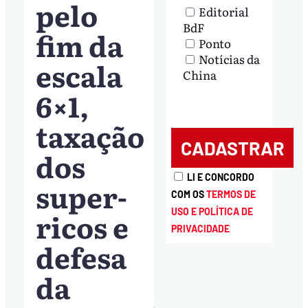
pelo
Editorial
BdF
fim da
Ponto
Notícias da
escala
China
6×1,
taxação
dos
LI E CONCORDO
super-
COM OS
TERMOS DE
ricos e
USO E POLÍTICA DE
PRIVACIDADE
defesa
da