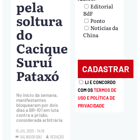
pela
Editorial
BdF
soltura
Ponto
Notícias da
do
China
Cacique
Suruí
Pataxó
LI E CONCORDO
COM OS
TERMOS DE
No início da semana,
USO E POLÍTICA DE
manifestantes
bloquearam por dois
PRIVACIDADE
dias a BR-101 em luta
contra a prisão,
considerada arbitrária
10.JUL.2025 - 14:18
SALVADOR (BA)
REDAÇÃO