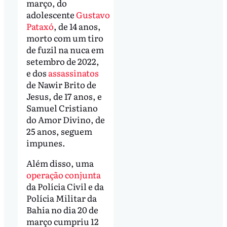
março, do
adolescente
Gustavo
Pataxó
, de 14 anos,
morto com um tiro
de fuzil na nuca em
setembro de 2022,
e dos
assassinatos
de Nawir Brito de
Jesus, de 17 anos, e
Samuel Cristiano
do Amor Divino, de
25 anos, seguem
impunes.
Além disso, uma
operação conjunta
da Polícia Civil e da
Polícia Militar da
Bahia no dia 20 de
março cumpriu 12