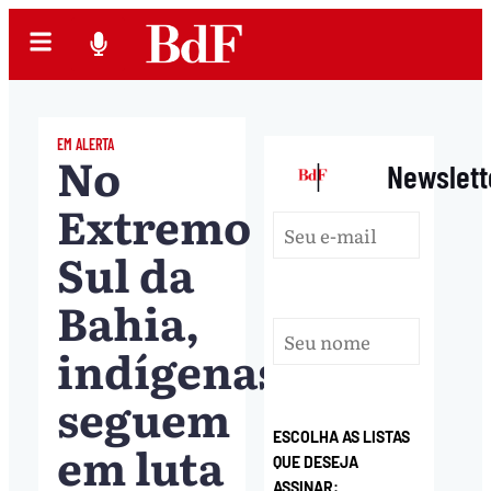
EM ALERTA
No
|
Newslett
Extremo
Sul da
Bahia,
indígenas
seguem
ESCOLHA AS LISTAS
em luta
QUE DESEJA
ASSINAR: