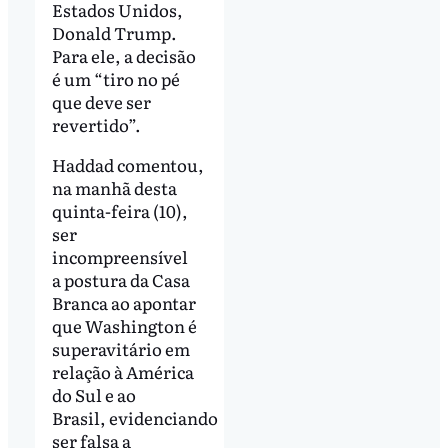
Estados Unidos,
Donald Trump.
Para ele, a decisão
é um “tiro no pé
que deve ser
revertido”.
Haddad comentou,
na manhã desta
quinta-feira (10),
ser
incompreensível
a postura da Casa
Branca ao apontar
que Washington é
superavitário em
relação à América
do Sul e ao
Brasil, evidenciando
ser falsa a