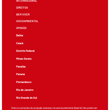
INTERNACIONAL
DIREITOS
BEM VIVER
SOCIOAMBIENTAL
OPINIÃO
Bahia
Ceará
Distrito Federal
Minas Gerais
Paraíba
Paraná
Pernambuco
Rio de Janeiro
Rio Grande do Sul
Todos os conteúdos de produção exclusiva e de autoria editorial do Brasil de Fato podem ser