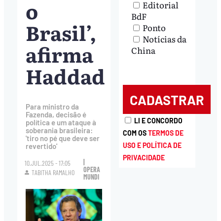
o
Editorial
BdF
Brasil’,
Ponto
Notícias da
afirma
China
Haddad
Para ministro da
Fazenda, decisão é
LI E CONCORDO
política e um ataque à
soberania brasileira:
COM OS
TERMOS DE
'tiro no pé que deve ser
USO E POLÍTICA DE
revertido'
PRIVACIDADE
|
10.JUL.2025 - 17:05
OPERA
TABITHA RAMALHO
MUNDI