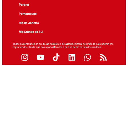
Paraná
Pernambuco
Rio de Janeiro
Rio Grande do Sul
Todos os conteúdos de produção exclusiva e de autoria editorial do Brasil de Fato podem ser
reproduzidos, desde que não sejam alterados e que se deem os devidos créditos.