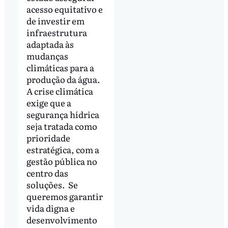
acesso equitativo e
de investir em
infraestrutura
adaptada às
mudanças
climáticas para a
produção da água.
A crise climática
exige que a
segurança hídrica
seja tratada como
prioridade
estratégica, com a
gestão pública no
centro das
soluções. Se
queremos garantir
vida digna e
desenvolvimento