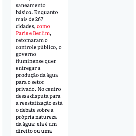
saneamento
básico. Enquanto
mais de 267
cidades,
como
Paris e Berlim
,
retomaram o
controle público, o
governo
fluminense quer
entregar a
produção da água
para o setor
privado. No centro
dessa disputa para
a reestatização está
o debate sobre a
própria natureza
da água: ela é um
direito ou uma