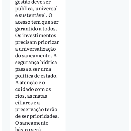
gestão deve ser
pública, universal
e sustentável. O
acesso tem que ser
garantido a todos.
Os investimentos
precisam priorizar
a universalização
do saneamento. A
segurança hídrica
passa a ser uma
política de estado.
A atenção e o
cuidado com os
rios, as matas
ciliares e a
preservação terão
de ser prioridades.
O saneamento
básico será