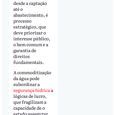
desde a captação
até o
abastecimento, é
processo
estratégico, que
deve priorizar o
interesse público,
o bem comum e a
garantia de
direitos
fundamentais.
A commoditização
da água pode
subordinar a
segurança hídrica
a
lógicas de lucro,
que fragilizam a
capacidade de o
estado assegurar