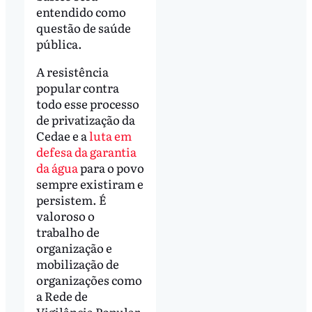
entendido como
questão de saúde
pública.
A resistência
popular contra
todo esse processo
de privatização da
Cedae e a
luta em
defesa da garantia
da água
para o povo
sempre existiram e
persistem. É
valoroso o
trabalho de
organização e
mobilização de
organizações como
a Rede de
Vigilância Popular