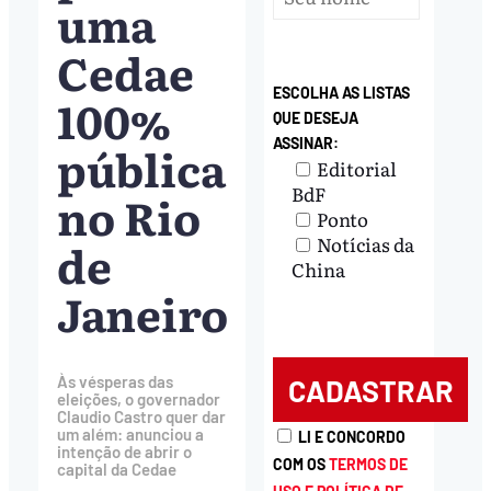
uma
Cedae
ESCOLHA AS LISTAS
100%
QUE DESEJA
ASSINAR:
pública
Editorial
BdF
no Rio
Ponto
Notícias da
de
China
Janeiro
Às vésperas das
eleições, o governador
Claudio Castro quer dar
um além: anunciou a
LI E CONCORDO
intenção de abrir o
COM OS
TERMOS DE
capital da Cedae