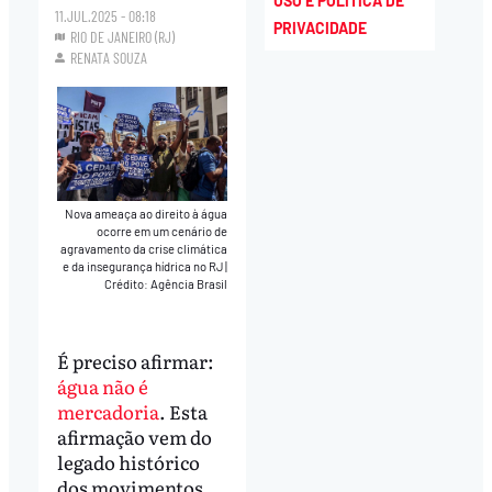
USO E POLÍTICA DE
11.JUL.2025 - 08:18
PRIVACIDADE
RIO DE JANEIRO (RJ)
RENATA SOUZA
Nova ameaça ao direito à água
ocorre em um cenário de
agravamento da crise climática
e da insegurança hídrica no RJ
|
Crédito: Agência Brasil
É preciso afirmar:
água não é
mercadoria
. Esta
afirmação vem do
legado histórico
dos movimentos