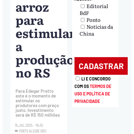
arroz
Editorial
BdF
para
Ponto
Notícias da
estimular
China
a
produção
no RS
LI E CONCORDO
COM OS
TERMOS DE
Para Edegar Pretto
USO E POLÍTICA DE
este é o momento de
estimular os
PRIVACIDADE
produtores com preço
justo. Investimento
será de R$ 150 milhões
15.JUL.2025 - 19:35
PORTO ALEGRE (RS)