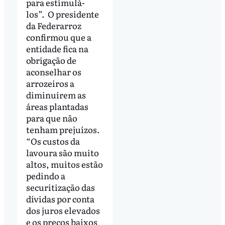
para estimulá-
los”. O presidente
da Federarroz
confirmou que a
entidade fica na
obrigação de
aconselhar os
arrozeiros a
diminuírem as
áreas plantadas
para que não
tenham prejuízos.
“Os custos da
lavoura são muito
altos, muitos estão
pedindo a
securitização das
dívidas por conta
dos juros elevados
e os preços baixos