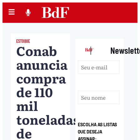
ESTOQUE
Conab
|
Newslett
anuncia
compra
de 110
mil
toneladas
ESCOLHA AS LISTAS
de
QUE DESEJA
ASSINAR: