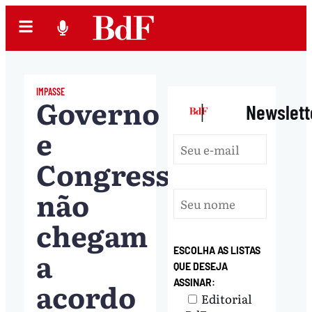
IMPASSE
Governo
|
Newslett
e
Congresso
não
chegam
a
ESCOLHA AS LISTAS
QUE DESEJA
acordo
ASSINAR:
Editorial