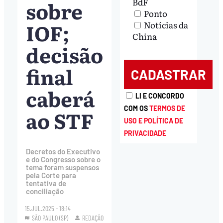
sobre
BdF
Ponto
IOF;
Notícias da
China
decisão
final
caberá
LI E CONCORDO
COM OS
TERMOS DE
ao STF
USO E POLÍTICA DE
PRIVACIDADE
Decretos do Executivo
e do Congresso sobre o
tema foram suspensos
pela Corte para
tentativa de
conciliação
15.JUL.2025 - 18:14
SÃO PAULO (SP)
REDAÇÃO